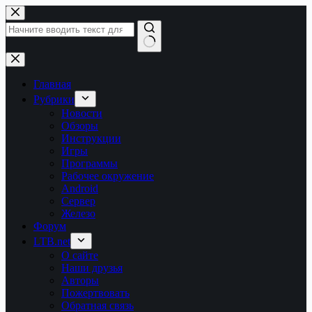
Перейти
к
сути
Ничего
не
найдено
Главная
Рубрики
Новости
Обзоры
Инструкции
Игры
Программы
Рабочее окружение
Android
Сервер
Железо
Форум
LTB.net
О сайте
Наши друзья
Авторы
Пожертвовать
Обратная связь