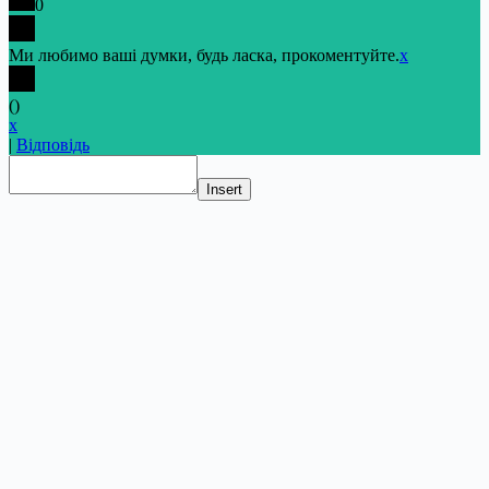
0
Ми любимо ваші думки, будь ласка, прокоментуйте.
x
(
)
x
|
Відповідь
Insert