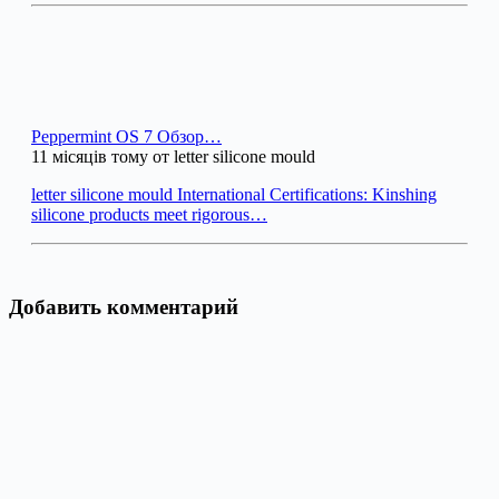
Peppermint OS 7 Обзор…
11 місяців тому от letter silicone mould
letter silicone mould International Certifications: Kinshing
silicone products meet rigorous…
Добавить комментарий