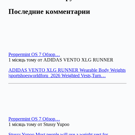
Последние комментарии
Peppermint OS 7 Обзор…
1 місяць тому от ADIDAS VENTO XLG RUNNER
ADIDAS VENTO XLG RUNNER Wearable Body Weights
|sportshoesworldforu_2026 Weighted Vests,Turn…
Peppermint OS 7 Обзор…
1 місяць тому от Stussy Yupoo
Stussy Yupoo Most people will use a weight vest for…