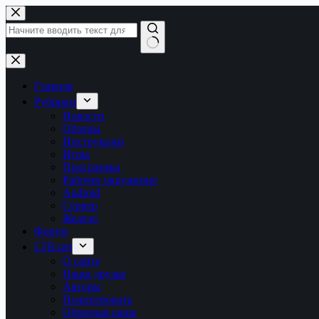
Перейти
к
сути
Ничего
не
найдено
Главная
Рубрики
Новости
Обзоры
Инструкции
Игры
Программы
Рабочее окружение
Android
Сервер
Железо
Форум
LTB.net
О сайте
Наши друзья
Авторы
Пожертвовать
Обратная связь