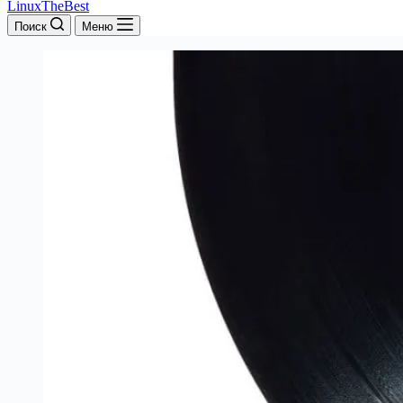
LinuxTheBest
Поиск
Меню