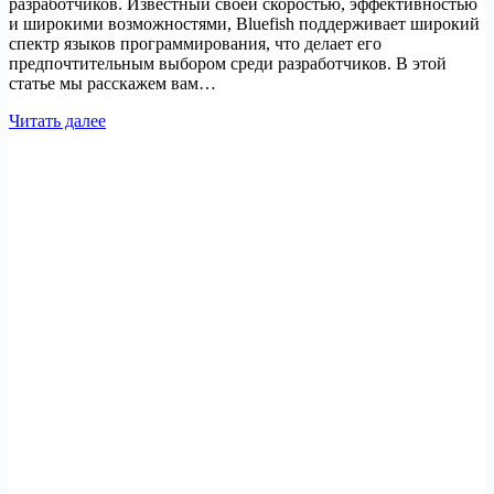
разработчиков. Известный своей скоростью, эффективностью
и широкими возможностями, Bluefish поддерживает широкий
спектр языков программирования, что делает его
предпочтительным выбором среди разработчиков. В этой
статье мы расскажем вам…
Как
Читать далее
установить
Bluefish
Editor
на
Ubuntu