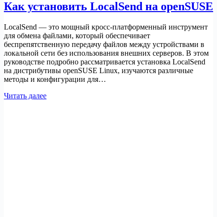
Как установить LocalSend на openSUSE
LocalSend — это мощный кросс-платформенный инструмент
для обмена файлами, который обеспечивает
беспрепятственную передачу файлов между устройствами в
локальной сети без использования внешних серверов. В этом
руководстве подробно рассматривается установка LocalSend
на дистрибутивы openSUSE Linux, изучаются различные
методы и конфигурации для…
Как
Читать далее
установить
LocalSend
на
openSUSE