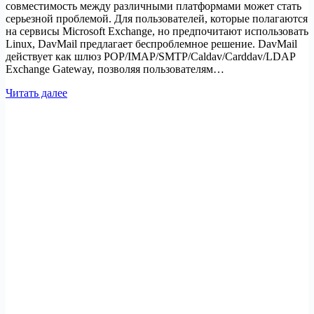
совместимость между различными платформами может стать
серьезной проблемой. Для пользователей, которые полагаются
на сервисы Microsoft Exchange, но предпочитают использовать
Linux, DavMail предлагает беспроблемное решение. DavMail
действует как шлюз POP/IMAP/SMTP/Caldav/Carddav/LDAP
Exchange Gateway, позволяя пользователям…
Как
Читать далее
установить
DavMail
на
Ubuntu