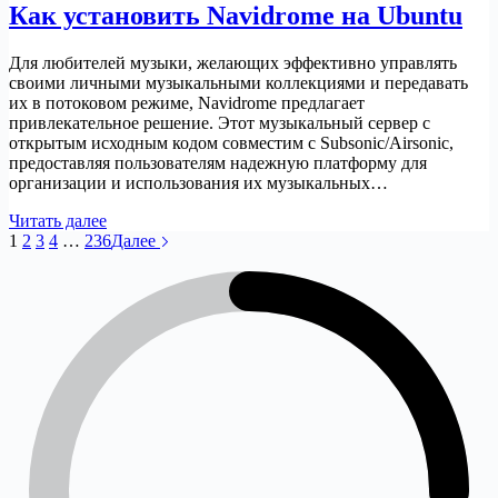
Как установить Navidrome на Ubuntu
Для любителей музыки, желающих эффективно управлять
своими личными музыкальными коллекциями и передавать
их в потоковом режиме, Navidrome предлагает
привлекательное решение. Этот музыкальный сервер с
открытым исходным кодом совместим с Subsonic/Airsonic,
предоставляя пользователям надежную платформу для
организации и использования их музыкальных…
Как
Читать далее
установить
1
2
3
4
…
236
Далее
Navidrome
на
Ubuntu