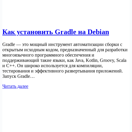
Как установить Gradle на Debian
Gradle — это мощный инструмент автоматизации сборки с
открытым исходным кодом, предназначенный для разработки
многоязычного программного обеспечения и
поддерживающий такие языки, как Java, Kotlin, Groovy, Scala
и C++. Он широко используется для компиляции,
тестирования и эффективного развертывания приложений.
Запуск Gradle…
Как
Читать далее
установить
Gradle
на
Debian