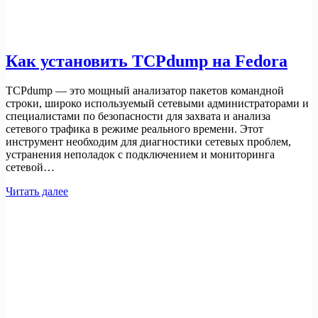
Как установить TCPdump на Fedora
TCPdump — это мощный анализатор пакетов командной
строки, широко используемый сетевыми администраторами и
специалистами по безопасности для захвата и анализа
сетевого трафика в режиме реального времени. Этот
инструмент необходим для диагностики сетевых проблем,
устранения неполадок с подключением и мониторинга
сетевой…
Как
Читать далее
установить
TCPdump
на
Fedora