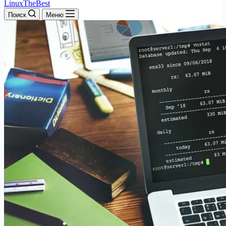
LinuxTheBest
Поиск
Меню