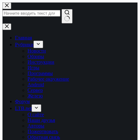
Перейти
к
сути
Ничего
не
найдено
Главная
Рубрики
Новости
Обзоры
Инструкции
Игры
Программы
Рабочее окружение
Android
Сервер
Железо
Форум
LTB.net
О сайте
Наши друзья
Авторы
Пожертвовать
Обратная связь