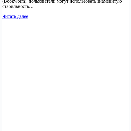
(Bookworm), пользователи могут использовать знаменитую
стабильность…
Как
Читать далее
установить
Rancher
на
Debian