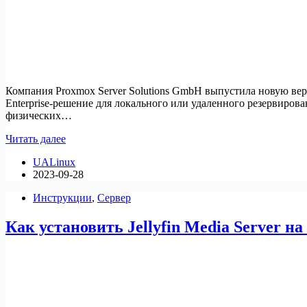
Компания Proxmox Server Solutions GmbH выпустила новую вер
Enterprise-решение для локального или удаленного резервиров
физических…
Релиз
Читать далее
платформы
UALinux
резервного
2023-09-28
копирования
Proxmox
Инструкции
,
Сервер
Backup
Server
Как установить Jellyfin Media Server на
3.0