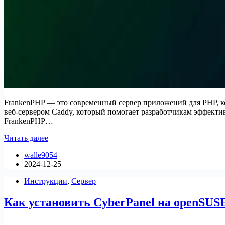
FrankenPHP — это современный сервер приложений для PHP, к
веб-сервером Caddy, который помогает разработчикам эффекти
FrankenPHP…
Как
Читать далее
установить
walle9054
сервер
2024-12-25
приложений
FrankenPHP
Инструкции
,
Сервер
в
Ubuntu
Как установить CyberPanel на openSUS