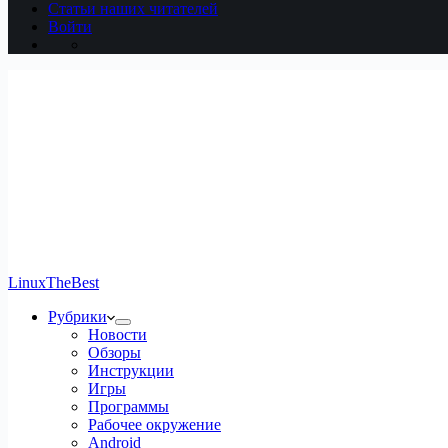
Статьи наших читателей
Войти
LinuxTheBest
Рубрики
Новости
Обзоры
Инструкции
Игры
Программы
Рабочее окружение
Android