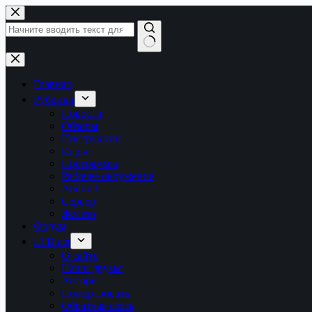
Перейти
к
сути
Ничего
не
найдено
Главная
Рубрики
Новости
Обзоры
Инструкции
Игры
Программы
Рабочее окружение
Android
Сервер
Железо
Форум
LTB.net
О сайте
Наши друзья
Авторы
Пожертвовать
Обратная связь