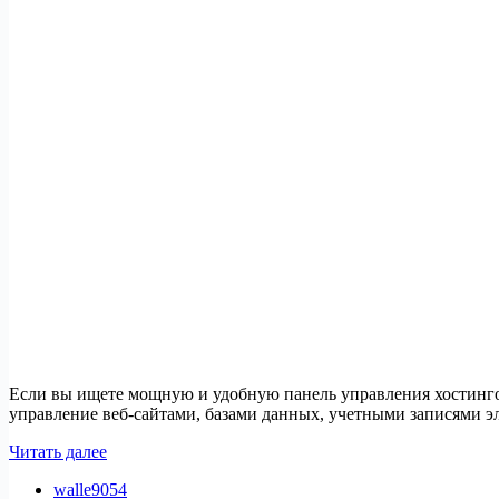
Если вы ищете мощную и удобную панель управления хостингом
управление веб-сайтами, базами данных, учетными записями 
Как
Читать далее
установить
walle9054
CyberPanel