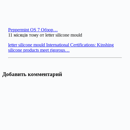
Peppermint OS 7 Обзор…
11 місяців тому от letter silicone mould
letter silicone mould International Certifications: Kinshing
silicone products meet rigorous…
Добавить комментарий