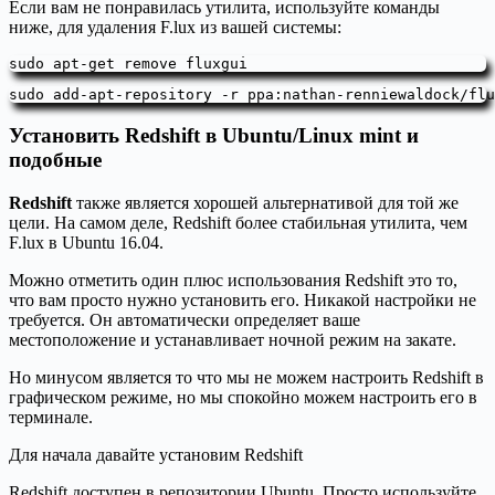
Если вам не понравилась утилита, используйте команды
ниже, для удаления F.lux из вашей системы:
sudo apt-get remove fluxgui
sudo add-apt-repository -r ppa:nathan-renniewaldock/flu
Установить Redshift в Ubuntu/Linux mint и
подобные
Redshift
также является хорошей альтернативой для той же
цели. На самом деле, Redshift более стабильная утилита, чем
F.lux в Ubuntu 16.04.
Можно отметить один плюс использования Redshift это то,
что вам просто нужно установить его. Никакой настройки не
требуется. Он автоматически определяет ваше
местоположение и устанавливает ночной режим на закате.
Но минусом является то что мы не можем настроить Redshift в
графическом режиме, но мы спокойно можем настроить его в
терминале.
Для начала давайте установим Redshift
Redshift доступен в репозитории Ubuntu. Просто используйте