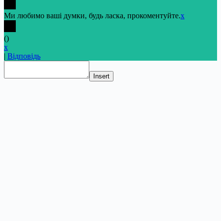
Ми любимо ваші думки, будь ласка, прокоментуйте.
x
(
)
x
|
Відповідь
Insert