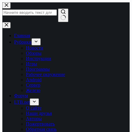
Перейти
к
сути
Ничего
не
найдено
Главная
Рубрики
Новости
Обзоры
Инструкции
Игры
Программы
Рабочее окружение
Android
Сервер
Железо
Форум
LTB.net
О сайте
Наши друзья
Авторы
Пожертвовать
Обратная связь