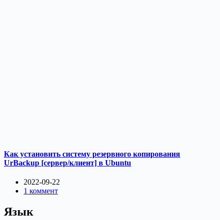
Как установить систему резервного копирования
UrBackup [сервер/клиент] в Ubuntu
2022-09-22
1 коммент
Язык