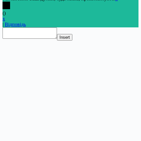
(
)
x
|
Відповідь
Insert