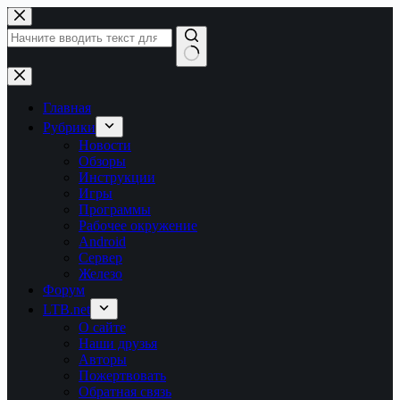
Перейти
к
сути
Ничего
не
найдено
Главная
Рубрики
Новости
Обзоры
Инструкции
Игры
Программы
Рабочее окружение
Android
Сервер
Железо
Форум
LTB.net
О сайте
Наши друзья
Авторы
Пожертвовать
Обратная связь