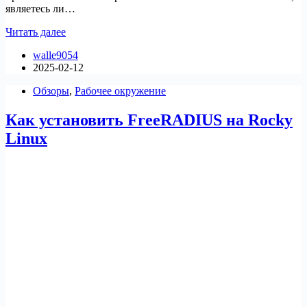
являетесь ли…
Как
Читать далее
установить
walle9054
Enlightenment
2025-02-12
на
Manjaro
Обзоры
,
Рабочее окружение
Как установить FreeRADIUS на Rocky
Linux