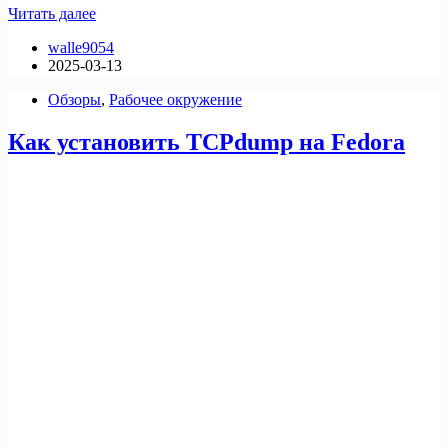
5
Читать далее
альтернатив
walle9054
VnStat
2025-03-13
PHP
для
Обзоры
,
Рабочее окружение
мониторинга
Как установить TCPdump на Fedora