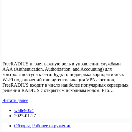
FreeRADIUS играет важную роль в управлении службами
AAA (Authentication, Authorization, and Accounting) для
контроля доступа к сети. Будь то поддержка корпоративных
Wi-Fi подключений или аутентификация VPN-логинов,
FreeRADIUS входит в число наиболее популярных серверных
решений RADIUS с открытым исходным кодом. Его…
Как
Читать далее
установить
walle9054
FreeRADIUS
2025-01-27
на
Rocky
Обзоры
,
Рабочее окружение
Linux