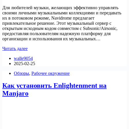
Для любителей музыки, желающих эффективно управлять
своими личными музыкальными коллекциями и передавать
их в потоковом режиме, Navidrome предлагает
привлекательное решение. Этот музыкальный сервер с
открытым исходным кодом совместим с Subsonic/Airsonic,
предоставляя пользователям надежную платформу для
организации и использования их музыкальных…
Как
Читать далее
установить
walle9054
Navidrome
2025-02-25
на
Ubuntu
Обзоры
,
Рабочее окружение
Как установить Enlightenment на
Manjaro