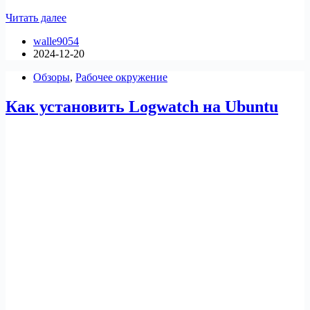
Топ-3
Читать далее
лучших
walle9054
виртуальных
2024-12-20
комнат
данных
Обзоры
,
Рабочее окружение
(VDR)
для
Как установить Logwatch на Ubuntu
Linux