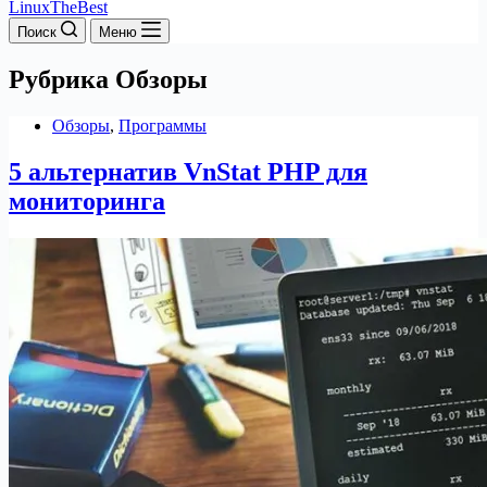
LinuxTheBest
Поиск
Меню
Рубрика
Обзоры
Обзоры
,
Программы
5 альтернатив VnStat PHP для
мониторинга