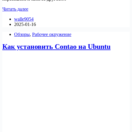
Как
Читать далее
установить
walle9054
Dolibarr
2025-01-16
на
Ubuntu
Обзоры
,
Рабочее окружение
Как установить Contao на Ubuntu