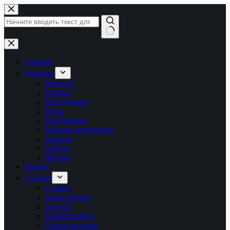
Перейти
к
сути
Ничего
не
найдено
Главная
Рубрики
Новости
Обзоры
Инструкции
Игры
Программы
Рабочее окружение
Android
Сервер
Железо
Форум
LTB.net
О сайте
Наши друзья
Авторы
Пожертвовать
Обратная связь