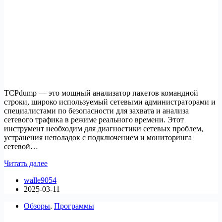
TCPdump — это мощный анализатор пакетов командной
строки, широко используемый сетевыми администраторами и
специалистами по безопасности для захвата и анализа
сетевого трафика в режиме реального времени. Этот
инструмент необходим для диагностики сетевых проблем,
устранения неполадок с подключением и мониторинга
сетевой…
Как
Читать далее
установить
walle9054
TCPdump
2025-03-11
на
Fedora
Обзоры
,
Программы