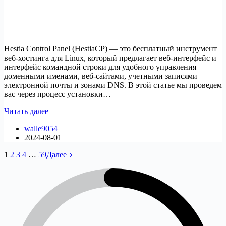
Hestia Control Panel (HestiaCP) — это бесплатный инструмент
веб-хостинга для Linux, который предлагает веб-интерфейс и
интерфейс командной строки для удобного управления
доменными именами, веб-сайтами, учетными записями
электронной почты и зонами DNS. В этой статье мы проведем
вас через процесс установки…
Как
Читать далее
настроить
walle9054
панель
2024-08-01
управления
Hestia
1
2
3
4
…
59
Далее
на
Ubuntu
и
Debian