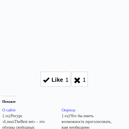
Like
1
1
Похожее
О сайте
Опросы
{:ru}Ресурс
{:ru}Что бы иметь
«LinuxTheBest.net» - это
возможность проголосовать,
обзоры свободных
вам необходимо