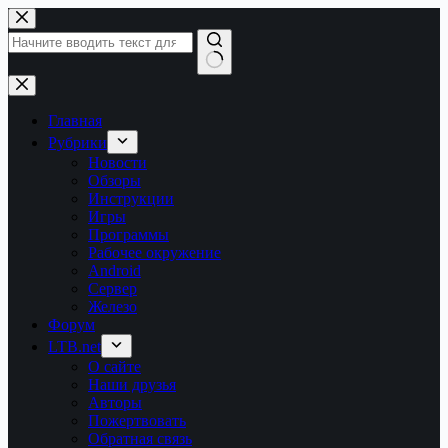
Перейти
к
сути
Ничего
не
найдено
Главная
Рубрики
Новости
Обзоры
Инструкции
Игры
Программы
Рабочее окружение
Android
Сервер
Железо
Форум
LTB.net
О сайте
Наши друзья
Авторы
Пожертвовать
Обратная связь