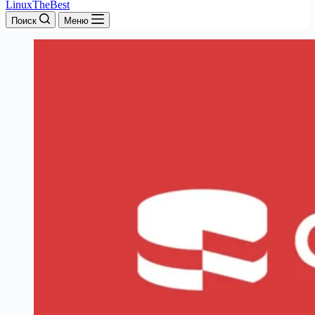
LinuxTheBest
Поиск
Меню