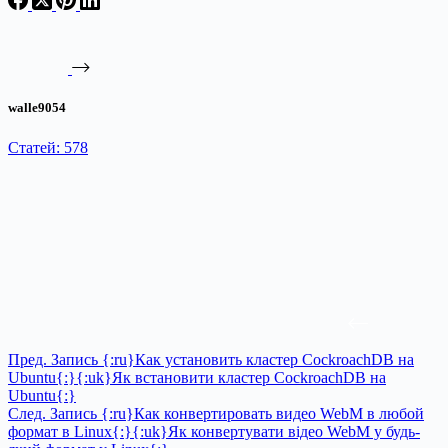
walle9054
Статей: 578
Пред.
Запись
{:ru}Как установить кластер CockroachDB на
Ubuntu{:}{:uk}Як встановити кластер CockroachDB на
Ubuntu{:}
След.
Запись
{:ru}Как конвертировать видео WebM в любой
формат в Linux{:}{:uk}Як конвертувати відео WebM у будь-