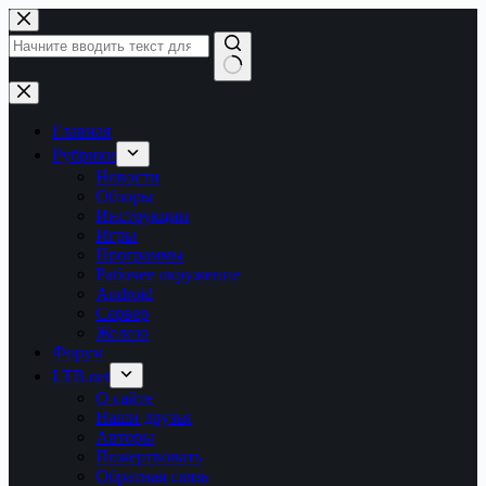
Перейти
к
сути
Ничего
не
найдено
Главная
Рубрики
Новости
Обзоры
Инструкции
Игры
Программы
Рабочее окружение
Android
Сервер
Железо
Форум
LTB.net
О сайте
Наши друзья
Авторы
Пожертвовать
Обратная связь