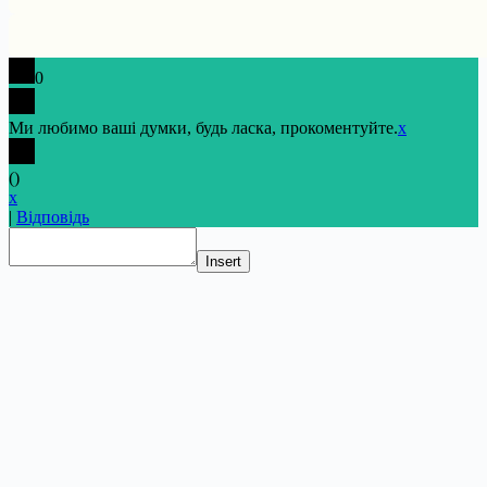
0
Ми любимо ваші думки, будь ласка, прокоментуйте.
x
(
)
x
|
Відповідь
Insert