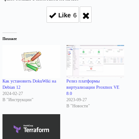
Like
6
Похожее
Как установить DokuWiki на
Релиз платформы
Debian 12
виртуализации Proxmox VE
2024-02-27
8.0
В "Инструкции"
2023-09-27
В "Новости"