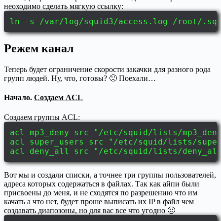
неоходимо сделать мягкую ссылку:
ln -s /var/log/squid3/access.log /root/.sq
Режем канал
Теперь будет ограничение cкорости закачки для разного рода
групп людей. Ну, что, готовы? 🙂 Поехали…
Начало.
Создаем ACL
Создаем группы ACL:
acl mp3_deny src "/etc/squid/lists/mp3_den
acl super_users src "/etc/squid/lists/supe
acl deny_all src "/etc/squid/lists/deny_al
Вот мы и создали списки, а точнее три группы пользователей,
адреса которых содержаться в файлах. Так как айпи были
присвоены до меня, и не сходятся по разрешению что им
качать а что нет, будет проше выписать их IP в файл чем
создавать диапозоны, но для вас все что угодно 🙂