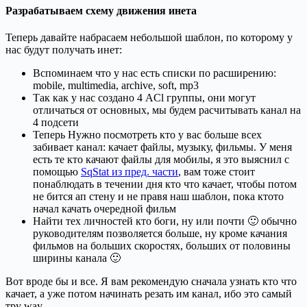
Разрабатываем схему движения инета
Теперь давайте набрасаем небольшой шаблон, по которому у
нас будут получать инет:
Вспоминаем что у нас есть списки по расширению:
mobile, multimedia, archive, soft, mp3
Так как у нас создано 4 ACl группы, они могут
отличаться от основных, мы будем расчитывать канал на
4 подсети
Теперь Нужно посмотреть кто у вас больше всех
забивает канал: качает файлы, музыку, фильмы. У меня
есть те кто качают файлы для мобилы, я это выяснил с
помощью
SqStat из пред. части
, вам тоже стоит
понаблюдать в течении дня кто что качает, чтобы потом
не бится ап стену и не правя наш шаблон, пока ктото
начал качать очередной фильм
Найти тех личностей кто боги, ну или почти 🙂 обычно
руководителям позволяется больше, ну кроме качания
фильмов на больших скоростях, больших от половины
ширины канала 🙂
Вот вроде бы и все. Я вам рекомендую сначала узнать кто что
качает, а уже потом начинать резать им канал, ибо это самый
тру way…