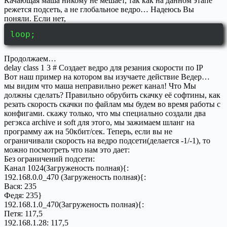
Качающая маша никому не мешает, так как на данном этапе
режется подсеть, а не глобальное ведро… Надеюсь Вы
поняли. Если нет,
loop;
Продолжаем…
delay class 1 3 # Создает ведро для резания скорости по IP
Вот наш пример на котором вы изучаете действие Ведер…
мы видим что маша неправильно режет канал! Что Мы
должны сделать? Правильно обрубить скачку её софтины, как
резать скорость скачки по файлам мы будем во время работы с
конфигами. скажу только, что мы специально создали два
регэкса archive и soft для этого, мы зажимаем шланг на
программу аж на 50кбит/сек. Теперь, если вы не
ограничивали скорость на ведро подсети(делается -1/-1), то
можно посмотреть что нам это дает:
Без ограничений подсети:
Канал 1024(Загруженость полная){:
192.168.0.0_470 (Загруженость полная){:
Вася: 235
Федя: 235}
192.168.1.0_470(Загруженость полная){:
Петя: 117,5
192.168.1.28: 117,5