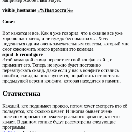
например Adobe Flash Player.
visible_hostname
«%Имя хоста%»
Совет
Вот кажется и все. Как я уже говорил, что в сквиде все уже
хорошо настроено, и не нуждо беспокоиться… Хочу
поделиться одним очень замечательным советом, который мне
смог сэкономить много времени это команда
squid -k reconfigure
Этой командой сквид перечитает свой конфиг файл, и
применит его. Теперь не нужно будет постоянно
перезапускать сквид. Даже если у вас в конфиге остались
ошибки, сквид на них сругнется, но работать останется на
предыдушей версии конфига, которая находится в памяти.
Статистика
Каждый, кто поднимает проксю, потом хочет смотреть кто её
пользуется, кто сколько качает. И иногда бывает очень
полезным просмотр в режиме реального времени, кто что
качает. В данном топике будут рассмотрены следующие
программы: