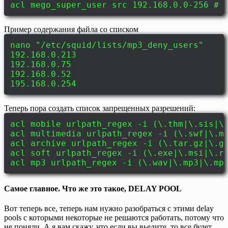
acl mego_super_user src 192.168.0.0-256 # 
Пример содержания файла со списком
nano "/etc/squid/lists/mp3_deny_users"
192.168.0.213
192.168.0.75
192.168.0.52
195.168.0.254
Теперь пора создать список запрещенных разрешений:
acl mobile urlpath_regex -i (\.thm|\.sis|\
acl multimedia urlpath_regex -i (\.swf|\.m
acl archive urlpath_regex -i (\.tar.gz|\.g
acl soft urlpath_regex -i (\.exe|\.msi|\.r
acl mp3 urlpath_regex -i (\.wav|\.mp3|\.mp
Самое главное. Что же это такое, DELAY POOL
Вот теперь все, теперь нам нужно разобраться с этими delay
pools с которыми некоторые не решаются работать, потому что
не поняли. А я вам скажу, что если вы вьедите, то все будет