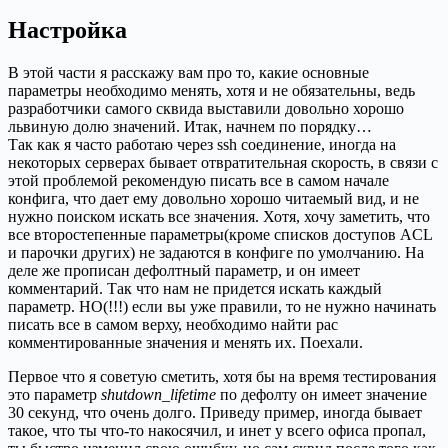
Настройка
В этой части я расскажу вам про то, какие основные
параметры необходимо менять, хотя и не обязательны, ведь
разработчики самого сквида выставили довольно хорошо
львиную долю значений. Итак, начнем по порядку…
Так как я часто работаю через ssh соединение, иногда на
некоторых серверах бывает отвратительная скорость, в связи с
этой проблемой рекомендую писать все в самом начале
конфига, что дает ему довольно хорошо читаемый вид, и не
нужно поиском искать все значения. Хотя, хочу заметить, что
все второстепенные параметры(кроме списков доступов ACL
и парочки других) не задаются в конфиге по умолчанию. На
деле же прописан дефолтный параметр, и он имеет
комментарий. Так что нам не придется искать каждый
параметр. НО(!!!) если вы уже правили, то не нужно начинать
писать все в самом верху, необходимо найти рас
комментированные значения и менять их. Поехали.
Первое что я советую сметить, хотя бы на время тестирования
это параметр
shutdown_lifetime
по дефолту он имеет значение
30 секунд, что очень долго. Приведу пример, иногда бывает
такое, что ты что-то накосячил, и инет у всего офиса пропал,