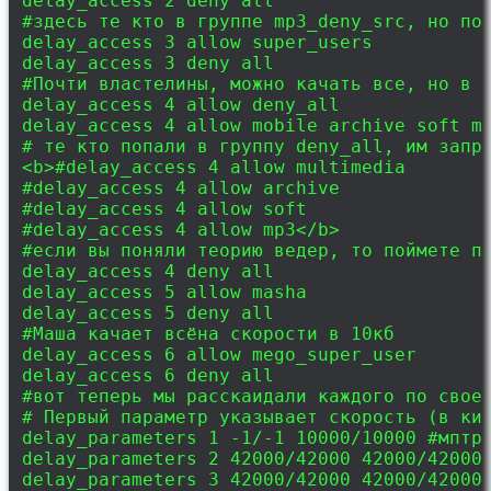
delay_access 2 deny all
#здесь те кто в группе mp3_deny_src, но по
delay_access 3 allow super_users
delay_access 3 deny all
#Почти властелины, можно качать все, но в 
delay_access 4 allow deny_all
delay_access 4 allow mobile archive soft m
# те кто попали в группу deny_all, им запр
<b>#delay_access 4 allow multimedia
#delay_access 4 allow archive
#delay_access 4 allow soft
#delay_access 4 allow mp3</b>
#если вы поняли теорию ведер, то поймете п
delay_access 4 deny all
delay_access 5 allow masha
delay_access 5 deny all
#Маша качает всёна скорости в 10кб
delay_access 6 allow mego_super_user
delay_access 6 deny all
#вот теперь мы расскаидали каждого по свое
# Первый параметр указывает скорость (в ки
delay_parameters 1 -1/-1 10000/10000 #мптр
delay_parameters 2 42000/42000 42000/42000
delay_parameters 3 42000/42000 42000/42000