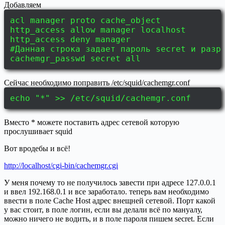
Добавляем
acl manager proto cache_object
http_access allow manager localhost
http_access deny manager
#Данная строка задает пароль secret и разр
cachemgr_passwd secret all
Сейчас необходимо поправить /etc/squid/cachemgr.conf
echo "*" >> /etc/squid/cachemgr.conf
Вместо * можете поставить адрес сетевой которую
прослушивает squid
Вот вродебы и всё!
http://localhost/cgi-bin/cachemgr.cgi
У меня почему то не получилось завести при адресе 127.0.0.1
и ввел 192.168.0.1 и все заработало. теперь вам необходимо
ввести в поле Cache Host адрес внещней сетевой. Порт какой
у вас стоит, в поле логин, если вы делали всё по мануалу,
можно ничего не водить, и в поле пароля пишем secret. Если