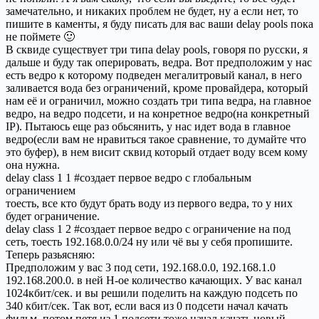
замечательно, и никаких проблем не будет, ну а если нет, то
пишите в каменты, я буду писать для вас ваши delay pools пока
не поймете 🙂
В сквиде существует три типа delay pools, говоря по русски, я
дальше и буду так оперировать, ведра. Вот предположим у нас
есть ведро к которому подведен мегалитровый канал, в него
заливается вода без ограничений, кроме провайдера, который
нам её и ограничил, можно создать три типа ведра, на главное
ведро, на ведро подсети, и на конретное ведро(на конкретный
IP). Пытаюсь еще раз обьсянить, у нас идет вода в главное
ведро(если вам не нравиться такое сравнение, то думайте что
это буфер), в нем висит сквид который отдает воду всем кому
она нужна.
delay class 1 1 #создает первое ведро с глобальным
ограничением
тоесть, все кто будут брать воду из первого ведра, то у них
будет ограничение.
delay class 1 2 #создает первое ведро с ограничение на под
сеть, тоесть 192.168.0.0/24 ну или чё вы у себя пропишите.
Теперь разьясняю:
Предположим у вас 3 под сети, 192.168.0.0, 192.168.1.0
192.168.200.0. в ней Н-ое количество качающих. У вас канал
1024кбит/сек. и вы решили поделить на каждую подсеть по
340 кбит/сек. Так вот, если вася из 0 подсети начал качать
фильм, потом петя из 1 подсети тоже начал качать новый