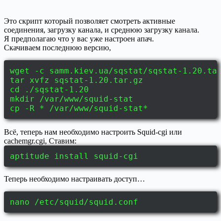
Это скрипт который позволяет смотреть активные
соединения, загрузку канала, и среднюю загрузку канала.
Я предполагаю что у вас уже настроен апач.
Скачиваем последнюю версию,
wget -c samm.kiev.ua/sqstat/sqstat-1.20.ta
tar xvfz sqstat-1.20.tar.gz
cd ./sqstat-1.20
mkdir /var/www/squid-stat
cp -R * /var/www/squid-stat*
Всё, теперь нам необходимо настроить Squid-cgi или
cachemgr.cgi, Ставим:
aptitude install squid-cgi
Теперь необходимо настраивать доступ…
nano /etc/squid/squid.conf