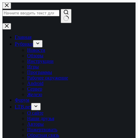
Перейти
к
сути
Ничего
не
найдено
Главная
Рубрики
Новости
Обзоры
Инструкции
Игры
Программы
Рабочее окружение
Android
Сервер
Железо
Форум
LTB.net
О сайте
Наши друзья
Авторы
Пожертвовать
Обратная связь