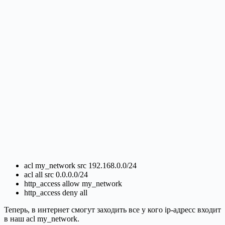
acl my_network src 192.168.0.0/24
acl all src 0.0.0.0/24
http_access allow my_network
http_access deny all
Теперь, в интернет смогут заходить все у кого ip-адресс входит
в наш acl my_network.