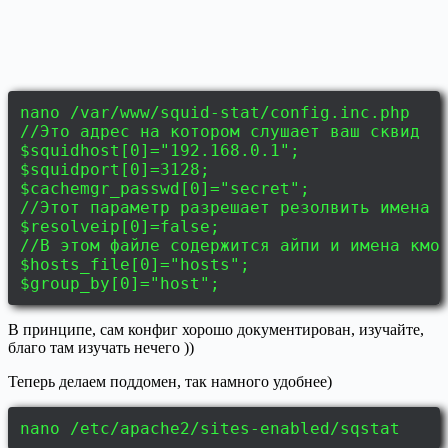
nano /var/www/squid-stat/config.inc.php
//Это адрес на котором слушает ваш сквид
$squidhost[0]="192.168.0.1";
$squidport[0]=3128;
$cachemgr_passwd[0]="secret";
//Этот параметр разрешает резолвить имена 
$resolveip[0]=false;
//В этом файле содержится айпи и имена кмо
$hosts_file[0]="hosts";
$group_by[0]="host";
В принципе, сам конфиг хорошо документирован, изучайте,
благо там изучать нечего ))
Теперь делаем поддомен, так намного удобнее)
nano /etc/apache2/sites-enabled/sqstat