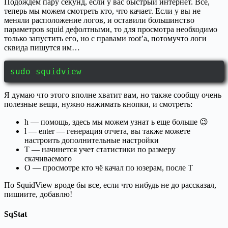
Подождем пару секунд, если у вас быстрый интернет. Все,
теперь мы можем смотреть кто, что качает. Если у вы не
меняли расположение логов, и оставили большинство
параметров squid дефолтными, то для просмотра необходимо
только запустить его, но с правами root’а, потомучто логи
сквида пишутся им…
sudo squidview
Я думаю что этого вполне хватит вам, но также сообщу очень
полезные вещи, нужно нажимать кнопки, и смотреть:
h — помощь, здесь мы можем узнат ь еще больше 😉
l — enter — генерация отчета, вы также можете
настроить дополнительные настройки
T — начинется учет статистики по размеру
скачиваемого
O — просмотре кто чё качал по юзерам, после T
По SquidView вроде бы все, если что нибудь не до рассказал,
пишиите, добавлю!
SqStat