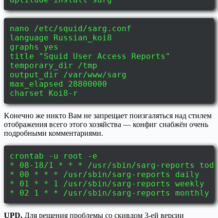
nano /etc/squid/sarg.conf
language Russian_koi8
graphs yes
title "Squid User Access Reports"
temporary_dir /tmp
output_dir /var/www/sarg
max_elapsed 28800000
charset Koi8-r
Kонечно же никто Вам не запрещает поизгаляться над стилем
отображения всего этого хозяйства — конфиг снабжён очень
подробными комментариями.
crontab -u root -e
* 08-18/1 * * * /usr/sbin/sarg-reports tod
* 00 * * * /usr/sbin/sarg-reports daily
* 01 * * 1 /usr/sbin/sarg-reports weekly
* 02 1 * * /usr/sbin/sarg-reports monthly
UPD.
Для решения проблемы со скивдом 3-ей версии