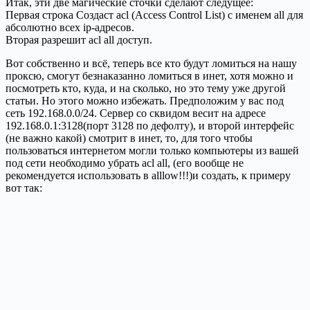
Итак, эти две магические сточки сделают следущее:
Первая строка Создаст acl (Access Control List) с именем all для
абсолютно всех ip-адресов.
Вторая разрешит acl all доступ.
Вот собственно и всё, теперь все кто будут ломиться на нашу
проксю, смогут безнаказанно ломиться в инет, хотя можно и
посмотреть кто, куда, и на сколько, но это тему уже другой
статьи. Но этого можно избежать. Предположим у вас под
сеть 192.168.0.0/24. Сервер со сквидом весит на адресе
192.168.0.1:3128(порт 3128 по дефолту), и второй интерфейс
(не важно какой) смотрит в инет, то, для того чтобы
пользоваться интернетом могли только компьютеры из вашей
под сети необходимо убрать acl all, (его вообще не
рекомендуется использовать в alllow!!!)и создать, к примеру
вот так: