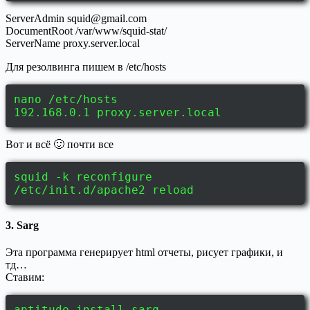
ServerAdmin
squid@gmail.com
DocumentRoot /var/www/squid-stat/
ServerName proxy.server.local
Для резолвинга пишем в /etc/hosts
nano /etc/hosts
192.168.0.1 proxy.server.local
Вот и всё 🙂 почти все
squid -k reconfigure
/etc/init.d/apache2 reload
3.
Sarg
Эта программа генерирует html отчеты, риcует графики, и
тд…
Ставим:
aptitude install sarg