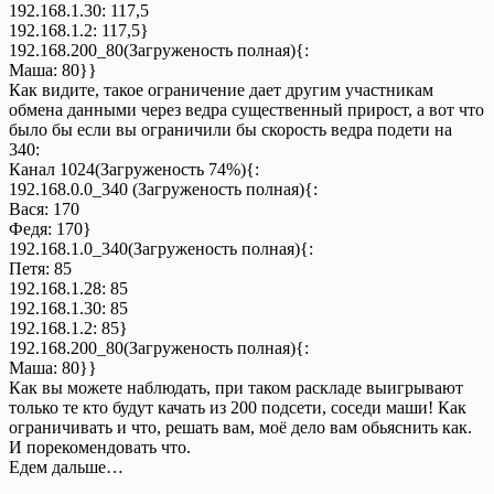
192.168.1.30: 117,5
192.168.1.2: 117,5}
192.168.200_80(Загруженость полная){:
Маша: 80}}
Как видите, такое ограничение дает другим участникам
обмена данными через ведра существенный прирост, а вот что
было бы если вы ограничили бы скорость ведра подети на
340:
Канал 1024(Загруженость 74%){:
192.168.0.0_340 (Загруженость полная){:
Вася: 170
Федя: 170}
192.168.1.0_340(Загруженость полная){:
Петя: 85
192.168.1.28: 85
192.168.1.30: 85
192.168.1.2: 85}
192.168.200_80(Загруженость полная){:
Маша: 80}}
Как вы можете наблюдать, при таком раскладе выигрывают
только те кто будут качать из 200 подсети, соседи маши! Как
ограничивать и что, решать вам, моё дело вам обьяснить как.
И порекомендовать что.
Едем дальше…