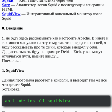
SqStat
— Real Time статистика через web
Sarg
— Анализатор логов Squid с последующей генерации
HTML
SquidView
— Интерактивный консольный монитор логов
Squid
0. Введение
Я не буду здесь рассказывать как настроить Apache. В инете и
так много мануалов на эту тему, так что вперед и с песней, я
буду рассказывать про те фичи, которые внедрял у себя.
Да, рассказывать буду на примере Debian Etch, у вас могут
отличаться пути, имейте ввиду…
Поехали…
1.
SquidView
Данная программа работает в консоли, и выводит там же все
что делает Squid.
Установка:
aptitude install squidview