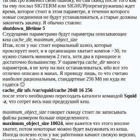
ты быстро изменил свою ошибку, но сам сквид после того как
ты ему послал SIGTERM или SIGHUP(перезагружаешь) ждет
время, которое стоит в этом параметре, в течении которого
новые соединения не будут устанавливаться, а старые должны
закончить закачку. Я обычно ставлю:
shutdown_lifetime 5
Слудущими параметрами будут параметры описывающие
кеш
cache_dir, maximum_object_size
Итак, если у нас стоит нормальный шлюз, которые
проксирует инет, и в организации хватает компов >30, то
нужно ставить минимум 2 гига, хотя два в принципе и
достаточно большинству. У параметра
cache_dir
много
параметров, я не хочу на них останавливаться, ибо все это
отлично описано в манах. Я привиду лишь, то что считаю
наиболее рациональным, стандартные 256 Мб ни куда не
годятся 🙂
cache_dir ufs /var/squid/cache 2048 16 256
после этого необходимо пересоздать каталоги командой
Squid
-z
, что сотрет весь наш предедуший кеш.
maximum_object_size
говорит сквиду стоит ли записывать
файлы размером больше определенного.
maximum_object_size 10024
, мне кажется что этого вполне
хватит, потом некоторые можно будет выуживать из кеша.
Иногда полезно если у вас работники качают свежую версию,