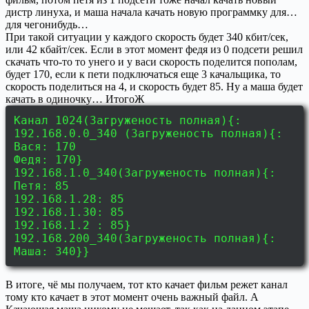
дистр линуха, и маша начала качать новую программку для…
для чегонибудь…
При такой ситуации у каждого скорость будет 340 кбит/сек,
или 42 кбайт/сек. Если в этот момент федя из 0 подсети решил
скачать что-то то унего и у васи скорость поделится пополам,
будет 170, если к пети подключаться еще 3 качальщика, то
скорость поделиться на 4, и скорость будет 85. Ну а маша будет
качать в одиночку… ИтогоЖ
Канал 1024(Загруженость полная){:
192.168.0.0_340 (Загруженость полная){:
Вася: 170
Федя: 170}
192.168.1.0_340(Загруженость полная){:
Петя: 85
192.168.1.28: 85
192.168.1.30: 85
192.168.1.2 : 85}
192.168.200_340(Загруженость полная){:
Маша: 340}}
В итоге, чё мы получаем, тот кто качает фильм режет канал
тому кто качает в этот момент очень важный файл. А