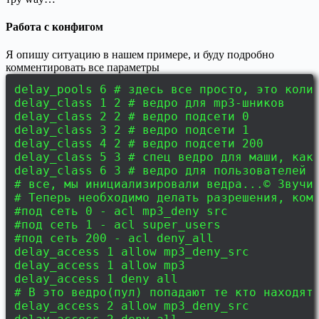
Работа с конфигом
Я опишу ситуацию в нашем примере, и буду подробно
комментировать все параметры
delay_pools 6 # здесь все просто, это коли
delay_class 1 2 # ведро для mp3-шников
delay_class 2 2 # ведро подсети 0
delay_class 3 2 # ведро подсети 1
delay_class 4 2 # ведро подсети 200
delay_class 5 3 # спец ведро для маши, как
delay_class 6 3 # ведро для пользователей 
# все, мы инициализировали ведра...© Звучи
# Теперь необходимо делать разрешения, ком
#под сеть 0 - acl mp3_deny src
#под сеть 1 - acl super_users
#под сеть 200 - acl deny_all
delay_access 1 allow mp3_deny_src
delay_access 1 allow mp3
delay_access 1 deny all
# В это ведро(пул) попадают те кто находят
delay_access 2 allow mp3_deny_src