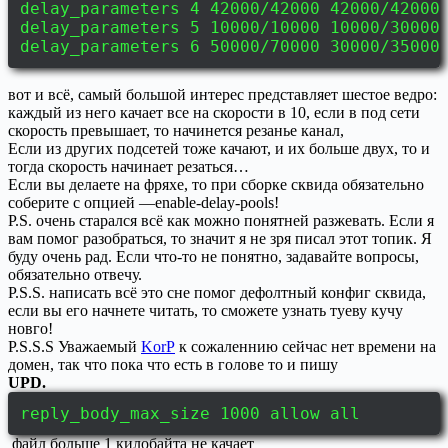
delay_parameters 4 42000/42000 42000/42000
delay_parameters 5 10000/10000 10000/30000
delay_parameters 6 50000/70000 30000/35000
вот и всё, самый большой интерес представляет шестое ведро:
каждый из него качает все на скорости в 10, если в под сети
скорость превышает, то начинется резанье канал,
Если из других подсетей тоже качают, и их больше двух, то и
тогда скорость начинает резаться…
Если вы делаете на фряхе, то при сборке сквида обязательно
соберите с опцией —enable-delay-pools!
P.S. очень старался всё как можно понятней разжевать. Если я
вам помог разобраться, то значит я не зря писал этот топик. Я
буду очень рад. Если что-то не понятно, задавайте вопросы,
обязательно отвечу.
P.S.S. написать всё это сне помог дефолтный конфиг сквида,
если вы его начнете читать, то сможете узнать туеву кучу
новго!
P.S.S.S Уважаемый
KorP
к сожаленнию сейчас нет времени на
домен, так что пока что есть в голове то и пишу
UPD.
reply_body_max_size 1000 allow all
файл больше 1 килобайта не качает