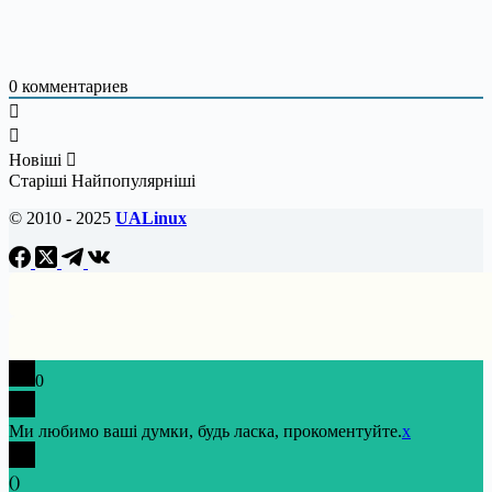
0
комментариев
Новіші
Старіші
Найпопулярніші
© 2010 - 2025
UALinux
0
Ми любимо ваші думки, будь ласка, прокоментуйте.
x
(
)