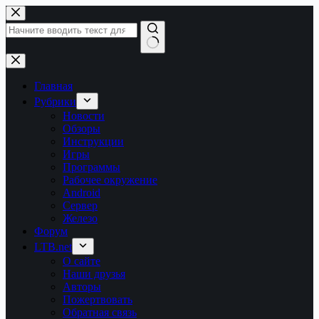
Перейти
к
сути
Ничего
не
найдено
Главная
Рубрики
Новости
Обзоры
Инструкции
Игры
Программы
Рабочее окружение
Android
Сервер
Железо
Форум
LTB.net
О сайте
Наши друзья
Авторы
Пожертвовать
Обратная связь