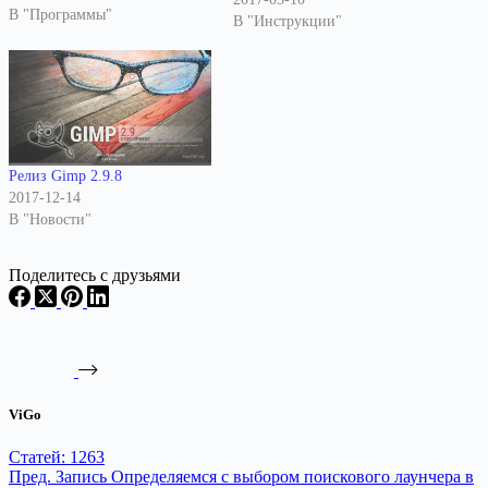
затруднительно
В "Программы"
В "Инструкции"
использовать сложные
графические программы для
цветокоррекции
изображений, или которым
просто некогда тратить много
времени на ручную работу с
изображениями.
Релиз Gimp 2.9.8
Некорректные цвета на
2017-12-14
фотографиях - одна из самых
В "Новости"
распространенных проблем
для цифровых "мыльниц"…
Поделитесь с друзьями
ViGo
Статей: 1263
Пред.
Запись
Определяемся с выбором поискового лаунчера в