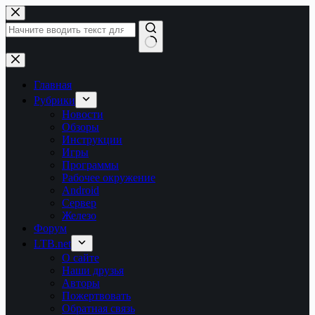
Перейти
к
сути
Ничего
не
найдено
Главная
Рубрики
Новости
Обзоры
Инструкции
Игры
Программы
Рабочее окружение
Android
Сервер
Железо
Форум
LTB.net
О сайте
Наши друзья
Авторы
Пожертвовать
Обратная связь