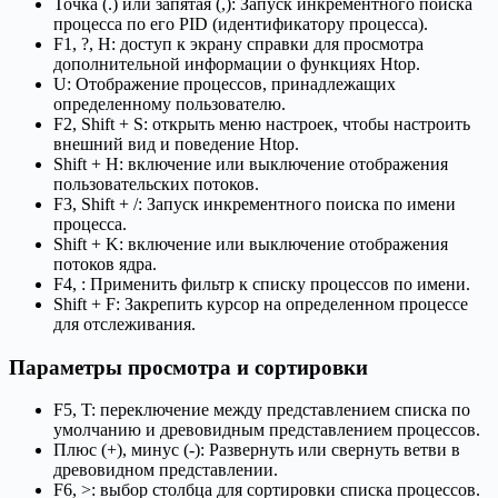
Точка (.) или запятая (,): Запуск инкрементного поиска
процесса по его PID (идентификатору процесса).
F1, ?, H: доступ к экрану справки для просмотра
дополнительной информации о функциях Htop.
U: Отображение процессов, принадлежащих
определенному пользователю.
F2, Shift + S: открыть меню настроек, чтобы настроить
внешний вид и поведение Htop.
Shift + H: включение или выключение отображения
пользовательских потоков.
F3, Shift + /: Запуск инкрементного поиска по имени
процесса.
Shift + K: включение или выключение отображения
потоков ядра.
F4, : Применить фильтр к списку процессов по имени.
Shift + F: Закрепить курсор на определенном процессе
для отслеживания.
Параметры просмотра и сортировки
F5, T: переключение между представлением списка по
умолчанию и древовидным представлением процессов.
Плюс (+), минус (-): Развернуть или свернуть ветви в
древовидном представлении.
F6, >: выбор столбца для сортировки списка процессов.