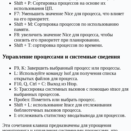
Shift + P: Сортировка процессов на основе их
использования ЦП.
F7: Уменьшить значение Nice для процесса, что влияет
на его приоритет.
Shift + M: Сортировка процессов по использованию
памяти.
F8: увеличить значение Nice для процесса, чтобы
снизить его приоритет при планировании.
Shift + T: сортировка процессов по времени.
Управление процессами и системные сведения
F9, K: Завершить выбранный процесс или процессы.
L: Используйте команду lsof для получения списка
открытых файлов для процесса.
F10, Q, Ctrl + C: Выход из Htop.
S: Трассировка системных вызовов с помощью strace для
выбранных процессов.
Пробел: Пометить или выбрать процесс.
Shift + L: использование ltrace для отслеживания
библиотечных вызовов процесса.
I: отслеживать статистику ввода/вывода для процессов.
Эти сочетания клавиш предназначены для упрощения
мониторинга и управления системными процессами, что