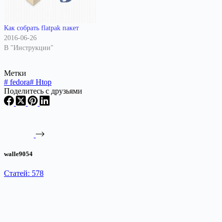
Как собрать flatpak пакет
2016-06-26
В "Инструкции"
Метки
#
fedora
#
Htop
Поделитесь с друзьями
walle9054
Статей: 578