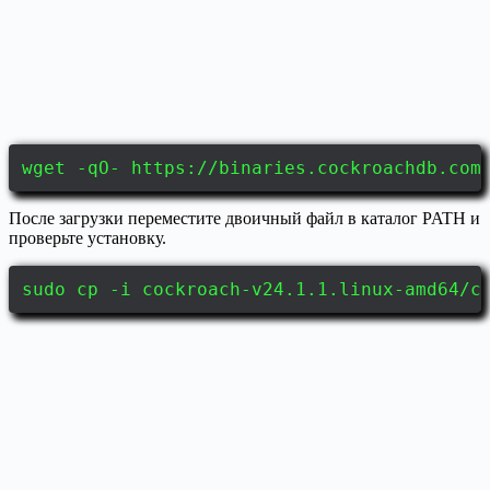
wget -qO- https://binaries.cockroachdb.com
После загрузки переместите двоичный файл в каталог PATH и
проверьте установку.
sudo cp -i cockroach-v24.1.1.linux-amd64/c