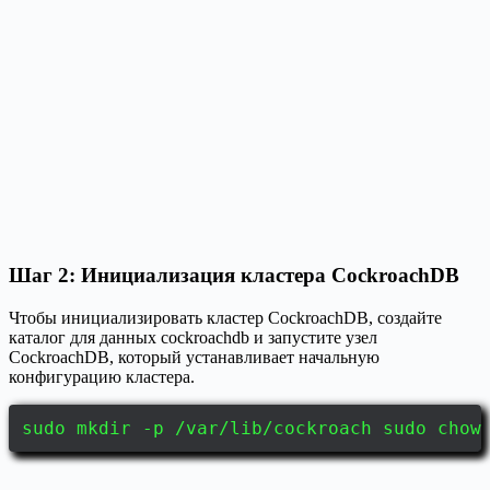
Шаг 2: Инициализация кластера CockroachDB
Чтобы инициализировать кластер CockroachDB, создайте
каталог для данных cockroachdb и запустите узел
CockroachDB, который устанавливает начальную
конфигурацию кластера.
sudo mkdir -p /var/lib/cockroach sudo chow