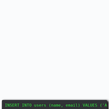
INSERT INTO users (name, email) VALUES ('A