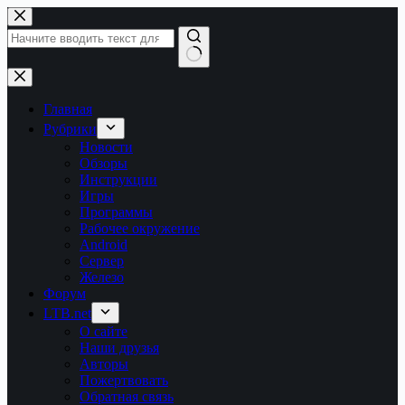
Перейти
к
сути
Ничего
не
найдено
Главная
Рубрики
Новости
Обзоры
Инструкции
Игры
Программы
Рабочее окружение
Android
Сервер
Железо
Форум
LTB.net
О сайте
Наши друзья
Авторы
Пожертвовать
Обратная связь