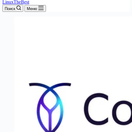
LinuxTheBest
Поиск
Меню