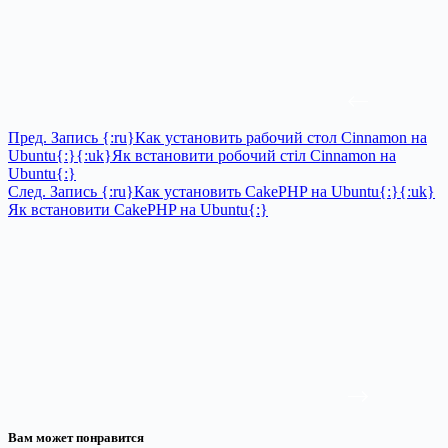
Пред.
Запись
{:ru}Как установить рабочий стол Cinnamon на
Ubuntu{:}{:uk}Як встановити робочий стіл Cinnamon на
Ubuntu{:}
След.
Запись
{:ru}Как установить CakePHP на Ubuntu{:}{:uk}
Як встановити CakePHP на Ubuntu{:}
Вам может понравится