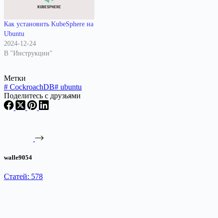
Как установить KubeSphere на
Ubuntu
2024-12-24
В "Инструкции"
Метки
#
CockroachDB
#
ubuntu
Поделитесь с друзьями
walle9054
Статей: 578