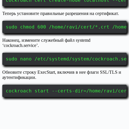
cockroach cert create-node localhost --cer
Теперь установите правильные разрешения на сертификат.
sudo chmod 600 /home/ravi/cert/*.crt /home
Наконец, измените служебный файл systemd
‘cockroach.service’.
sudo nano /etc/systemd/system/cockroach.se
Обновите строку ExecStart, включив в нее флаги SSL/TLS и
аутентификации.
cockroach start --certs-dir=/home/ravi/cer