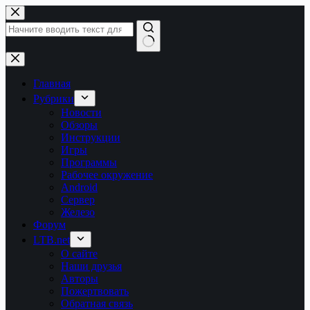
Перейти
к
сути
Ничего
не
найдено
Главная
Рубрики
Новости
Обзоры
Инструкции
Игры
Программы
Рабочее окружение
Android
Сервер
Железо
Форум
LTB.net
О сайте
Наши друзья
Авторы
Пожертвовать
Обратная связь