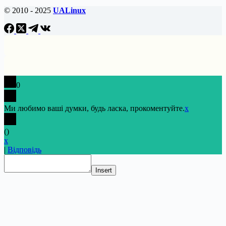
© 2010 - 2025
UALinux
0
Ми любимо ваші думки, будь ласка, прокоментуйте.
x
(
)
x
|
Відповідь
Insert