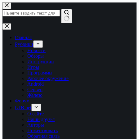
Перейти
к
сути
Ничего
не
найдено
Главная
Рубрики
Новости
Обзоры
Инструкции
Игры
Программы
Рабочее окружение
Android
Сервер
Железо
Форум
LTB.net
О сайте
Наши друзья
Авторы
Пожертвовать
Обратная связь