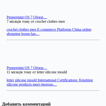
Peppermint OS 7 Обзор…
7 місяців тому от crochet clothes men
crochet clothes men E-commerce Platforms China online
shopping boom has…
Peppermint OS 7 Обзор…
11 місяців тому от letter silicone mould
letter silicone mould International Certifications: Kinshing
silicone products meet rigorous…
Добавить комментарий