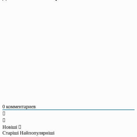
0
комментариев
Новіші
Старіші
Найпопулярніші