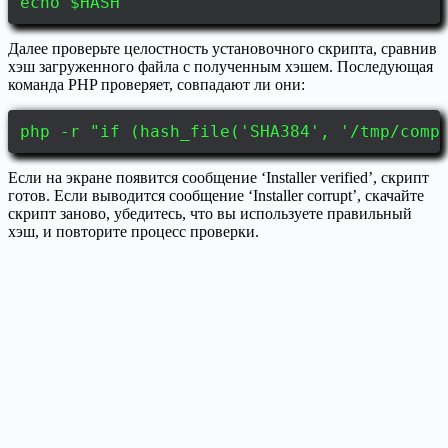
echo $HASH
Далее проверьте целостность установочного скрипта, сравнив
хэш загруженного файла с полученным хэшем. Последующая
команда PHP проверяет, совпадают ли они:
php -r "if (hash_file('SHA384', '/tmp/comp
Если на экране появится сообщение ‘Installer verified’, скрипт
готов. Если выводится сообщение ‘Installer corrupt’, скачайте
скрипт заново, убедитесь, что вы используете правильный
хэш, и повторите процесс проверки.