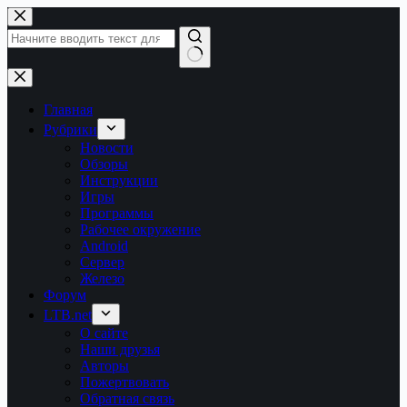
Перейти
к
сути
Ничего
не
найдено
Главная
Рубрики
Новости
Обзоры
Инструкции
Игры
Программы
Рабочее окружение
Android
Сервер
Железо
Форум
LTB.net
О сайте
Наши друзья
Авторы
Пожертвовать
Обратная связь