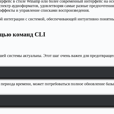
ерфейс в стиле Winamp или более современный интерфейс на о
ектр аудиоформатов, удовлетворяя самые разные предпочтения
эффекты и управление списками воспроизведения.
ной интеграции с системой, обеспечивающей интуитивно понятны
ощью команд CLI
вашей системы актуальны. Этот шаг очень важен для предотвращ
го периода времени, может потребоваться полное обновление баз