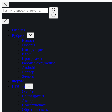
Перейти
к
сути
Ничего
не
найдено
Главная
Рубрики
Новости
Обзоры
Инструкции
Игры
Программы
Рабочее окружение
Android
Сервер
Железо
Форум
LTB.net
О сайте
Наши друзья
Авторы
Пожертвовать
Обратная связь