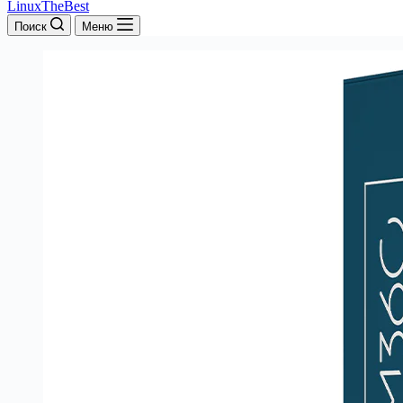
LinuxTheBest
Поиск
Меню