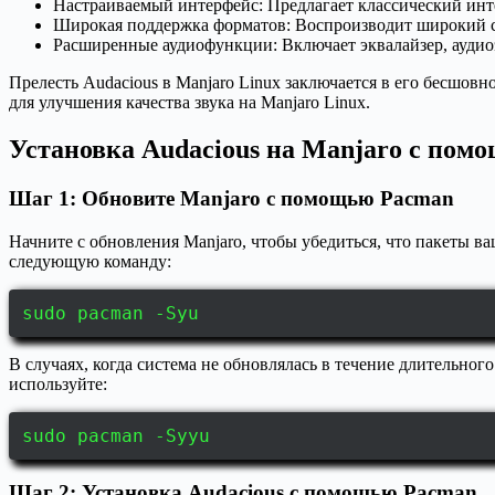
Настраиваемый интерфейс: Предлагает классический инт
Широкая поддержка форматов: Воспроизводит широкий сп
Расширенные аудиофункции: Включает эквалайзер, аудио
Прелесть Audacious в Manjaro Linux заключается в его бесшов
для улучшения качества звука на Manjaro Linux.
Установка Audacious на Manjaro с пом
Шаг 1: Обновите Manjaro с помощью Pacman
Начните с обновления Manjaro, чтобы убедиться, что пакеты 
следующую команду:
sudo pacman -Syu
В случаях, когда система не обновлялась в течение длительно
используйте:
sudo pacman -Syyu
Шаг 2: Установка Audacious с помощью Pacman