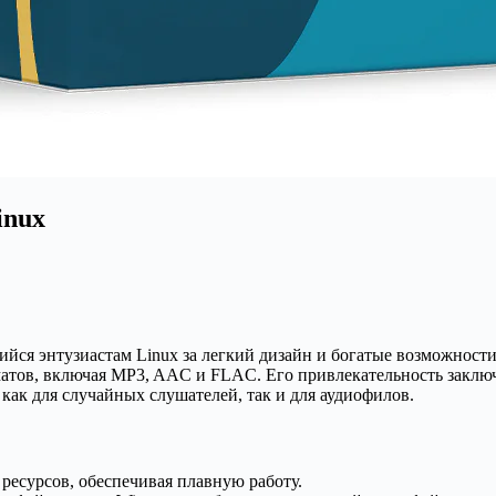
inux
ся энтузиастам Linux за легкий дизайн и богатые возможности
тов, включая MP3, AAC и FLAC. Его привлекательность заклю
ак для случайных слушателей, так и для аудиофилов.
есурсов, обеспечивая плавную работу.