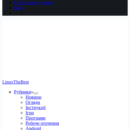
Статті користувачів
Вхід
LinuxTheBest
Рубрики
Новини
Огляди
Інструкції
Ігри
Програми
Робоче оточення
Android