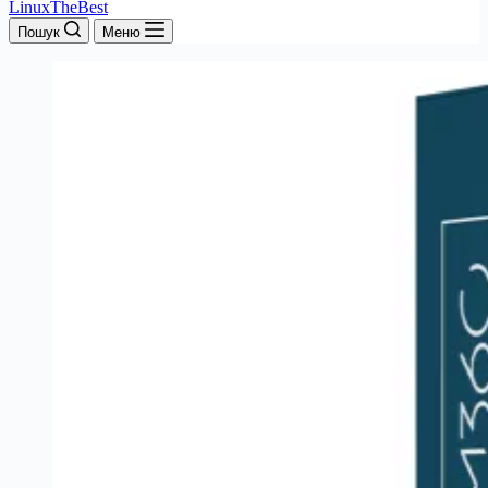
LinuxTheBest
Пошук
Меню