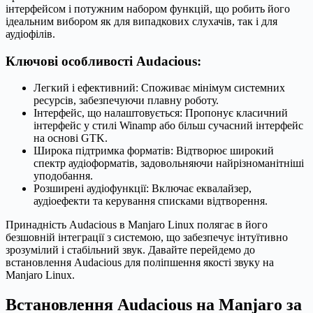
інтерфейсом і потужним набором функцій, що робить його
ідеальним вибором як для випадкових слухачів, так і для
аудіофілів.
Ключові особливості Audacious:
Легкий і ефективний: Споживає мінімум системних
ресурсів, забезпечуючи плавну роботу.
Інтерфейс, що налаштовується: Пропонує класичний
інтерфейс у стилі Winamp або більш сучасний інтерфейс
на основі GTK.
Широка підтримка форматів: Відтворює широкий
спектр аудіоформатів, задовольняючи найрізноманітніші
уподобання.
Розширені аудіофункції: Включає еквалайзер,
аудіоефекти та керування списками відтворення.
Принадність Audacious в Manjaro Linux полягає в його
безшовній інтеграції з системою, що забезпечує інтуїтивно
зрозумілий і стабільний звук. Давайте перейдемо до
встановлення Audacious для поліпшення якості звуку на
Manjaro Linux.
Встановлення Audacious на Manjaro за