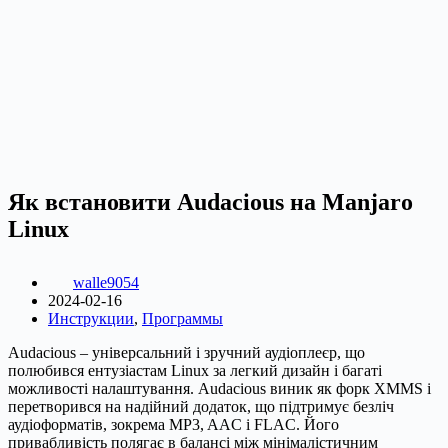
Як встановити Audacious на Manjaro
Linux
walle9054
2024-02-16
Инструкции
,
Программы
Audacious – універсальний і зручний аудіоплеєр, що
полюбився ентузіастам Linux за легкий дизайн і багаті
можливості налаштування. Audacious виник як форк XMMS і
перетворився на надійний додаток, що підтримує безліч
аудіоформатів, зокрема MP3, AAC і FLAC. Його
привабливість полягає в балансі між мінімалістичним