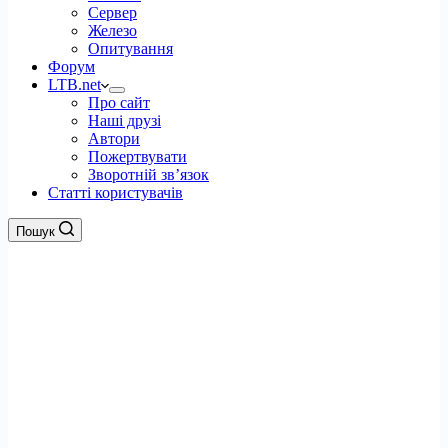
Сервер
Железо
Опитування
Форум
LTB.net
Про сайт
Наші друзі
Автори
Пожертвувати
Зворотній зв’язок
Статті користувачів
Пошук