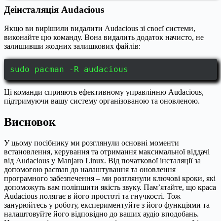
Деінсталяція Audacious
Якщо ви вирішили видалити Audacious зі своєї системи,
виконайте цю команду. Вона видалить додаток начисто, не
залишивши жодних залишкових файлів:
sudo pacman -R audacious
Ці команди сприяють ефективному управлінню Audacious,
підтримуючи вашу систему організованою та оновленою.
Висновок
У цьому посібнику ми розглянули основні моменти
встановлення, керування та отримання максимальної віддачі
від Audacious у Manjaro Linux. Від початкової інсталяції за
допомогою pacman до налаштування та оновлення
програмного забезпечення – ми розглянули ключові кроки, які
допоможуть вам поліпшити якість звуку. Пам’ятайте, що краса
Audacious полягає в його простоті та гнучкості. Тож
занурюйтесь у роботу, експериментуйте з його функціями та
налаштовуйте його відповідно до ваших аудіо вподобань.