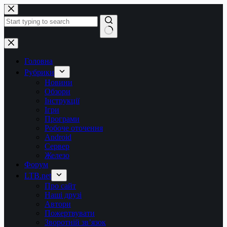
Перейти
до
вмісту
Немає
результатів
Головна
Рубрики
Новини
Обзори
Інструкції
Ігри
Програми
Робоче оточення
Android
Сервер
Железо
Форум
LTB.net
Про сайт
Наші друзі
Автори
Пожертвувати
Зворотній зв’язок