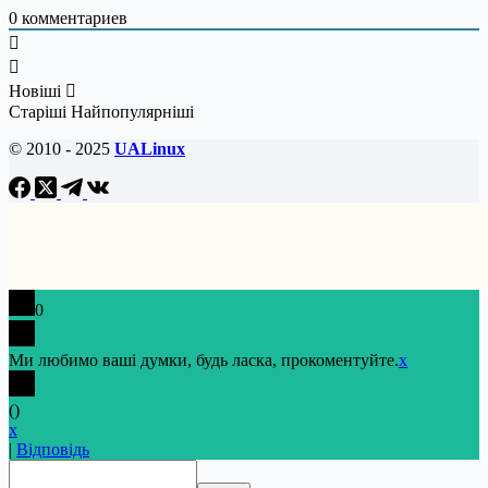
0
комментариев
Новіші
Старіші
Найпопулярніші
© 2010 - 2025
UALinux
0
Ми любимо ваші думки, будь ласка, прокоментуйте.
x
(
)
x
|
Відповідь