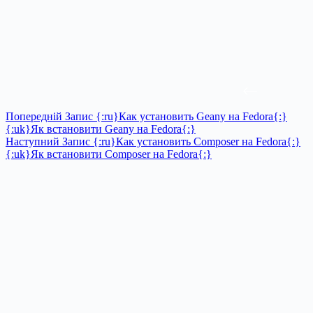
Попередній
Запис
{:ru}Как установить Geany на Fedora{:}
{:uk}Як встановити Geany на Fedora{:}
Наступний
Запис
{:ru}Как установить Composer на Fedora{:}
{:uk}Як встановити Composer на Fedora{:}