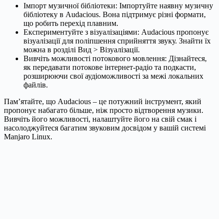
Імпорт музичної бібліотеки: Імпортуйте наявну музичну
бібліотеку в Audacious. Вона підтримує різні формати,
що робить перехід плавним.
Експериментуйте з візуалізаціями: Audacious пропонує
візуалізації для поліпшення сприйняття звуку. Знайти їх
можна в розділі Вид > Візуалізації.
Вивчіть можливості потокового мовлення: Дізнайтеся,
як передавати потокове інтернет-радіо та подкасти,
розширюючи свої аудіоможливості за межі локальних
файлів.
Пам’ятайте, що Audacious – це потужний інструмент, який
пропонує набагато більше, ніж просто відтворення музики.
Вивчіть його можливості, налаштуйте його на свій смак і
насолоджуйтеся багатим звуковим досвідом у вашій системі
Manjaro Linux.