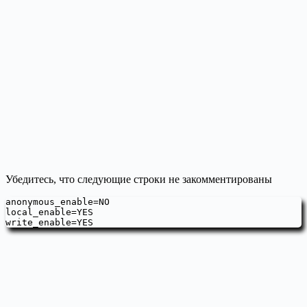
Убедитесь, что следующие строки не закомментированы
anonymous_enable=NO

local_enable=YES

write_enable=YES