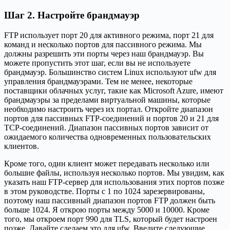
Шаг 2. Настройте брандмауэр
FTP использует порт 20 для активного режима, порт 21 для
команд и несколько портов для пассивного режима. Мы
должны разрешить эти порты через наш брандмауэр. Вы
можете пропустить этот шаг, если вы не используете
брандмауэр. Большинство систем Linux используют ufw для
управления брандмауэрами. Тем не менее, некоторые
поставщики облачных услуг, такие как Microsoft Azure, имеют
брандмауэры за пределами виртуальной машины, которые
необходимо настроить через их портал. Откройте диапазон
портов для пассивных FTP-соединений и портов 20 и 21 для
TCP-соединений. Диапазон пассивных портов зависит от
ожидаемого количества одновременных пользовательских
клиентов.
Кроме того, один клиент может передавать несколько или
большие файлы, используя несколько портов. Мы увидим, как
указать наш FTP-сервер для использования этих портов позже
в этом руководстве. Порты с 1 по 1024 зарезервированы,
поэтому наш пассивный диапазон портов FTP должен быть
больше 1024. Я открою порты между 5000 и 10000. Кроме
того, мы откроем порт 990 для TLS, который будет настроен
позже. Давайте сделаем это для ufw. Введите следующие