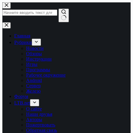
Перейти
к
сути
Ничего
не
найдено
Главная
Рубрики
Новости
Обзоры
Инструкции
Игры
Программы
Рабочее окружение
Android
Сервер
Железо
Форум
LTB.net
О сайте
Наши друзья
Авторы
Пожертвовать
Обратная связь