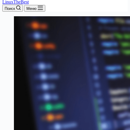
LinuxTheBest
Поиск
Меню