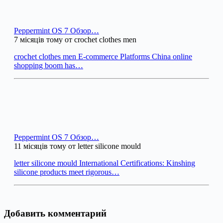
Peppermint OS 7 Обзор…
7 місяців тому от crochet clothes men
crochet clothes men E-commerce Platforms China online
shopping boom has…
Peppermint OS 7 Обзор…
11 місяців тому от letter silicone mould
letter silicone mould International Certifications: Kinshing
silicone products meet rigorous…
Добавить комментарий