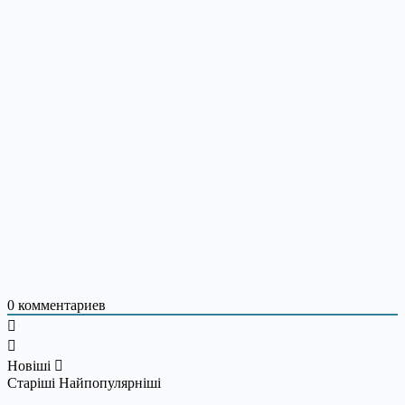
0
комментариев
Новіші
Старіші
Найпопулярніші