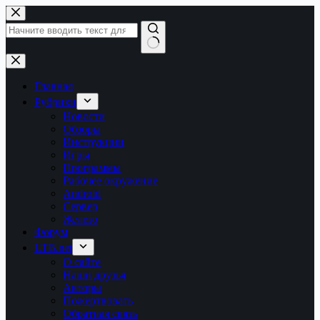
Перейти
к
сути
Ничего
не
найдено
Главная
Рубрики
Новости
Обзоры
Инструкции
Игры
Программы
Рабочее окружение
Android
Сервер
Железо
Форум
LTB.net
О сайте
Наши друзья
Авторы
Пожертвовать
Обратная связь