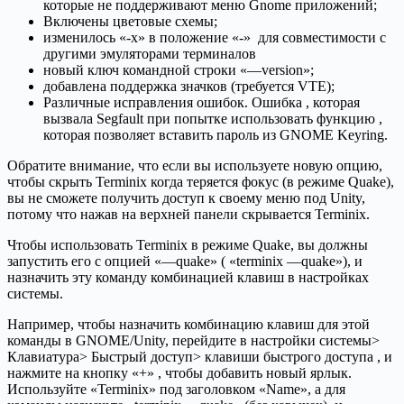
которые не поддерживают меню Gnome приложений;
Включены цветовые схемы;
изменилось «-x» в положение «-» для совместимости с
другими эмуляторами терминалов
новый ключ командной строки «—version»;
добавлена поддержка значков (требуется VTE);
Различные исправления ошибок. Ошибка , которая
вызвала Segfault при попытке использовать функцию ,
которая позволяет вставить пароль из GNOME Keyring.
Обратите внимание, что если вы используете новую опцию,
чтобы скрыть Terminix когда теряется фокус (в режиме Quake),
вы не сможете получить доступ к своему меню под Unity,
потому что нажав на верхней панели скрывается Terminix.
Чтобы использовать Terminix в режиме Quake, вы должны
запустить его с опцией «—quake» ( «terminix —quake»), и
назначить эту команду комбинацией клавиш в настройках
системы.
Например, чтобы назначить комбинацию клавиш для этой
команды в GNOME/Unity, перейдите в настройки системы>
Клавиатура> Быстрый доступ> клавиши быстрого доступа , и
нажмите на кнопку «+» , чтобы добавить новый ярлык.
Используйте «Terminix» под заголовком «Name», а для