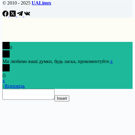
© 2010 - 2025
UALinux
0
Ми любимо ваші думки, будь ласка, прокоментуйте.
x
(
)
x
|
Відповідь
Insert