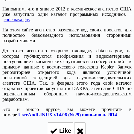
Напомним, что в январе 2012 г. космическое агентство США
уже запустило один каталог программных исходников ‒
code.nasa.gov
.
На этом сайте агентство размещает код своих проектов для
полностью безвозмездного использования сторонними
разработчиками.
До этого агентство открыло площадку data.nasa.gov, на
котором публикуются изображения и видеоматериалы,
поступающие с космических спутников и из обсерваторий ‒ к
примеру, данные с космического телескопа Kepler. Запуск
репозиториев открытого кода является устойчивой
позитивной тенденцией для научно-исследовательских
агентств США. Так, в феврале этого года свой каталог
открытых проектов запустили в DARPA, агентстве США по
перспективным оборонным научно-исследовательским
разработкам.
Это и много другое, вы можете прочитать в
номере
UserAndLINUX v14.06 (№29) июнь-июль 2014
Like