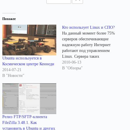
Похожее
Кто использует Linux и СПО?
На данный момент более 75%
серверов обеспечивающие
надежную работу Интернет
работают под управлением
Linux. Сервера таких
Ubuntu используется в
известных компаний как
2010-06-13
Космическом центре Кеннеди
Google, Facebook, Yandex,
В "Обзоры"
2014-07-21
Wikipedia, IBM, Novell,
В "Новости"
Huawei давно уже работают на
Linux. В США Министерство
обороны (Пентагон), АНБ,
ФБР, доверяют в своей работе
исключительно Linux.
Исследовательские
лаборатории и спутники
Релиз FTP/SFTP-клиента
NASA также…
FileZilla 3.48.1. Как
установить в Ubuntu и других