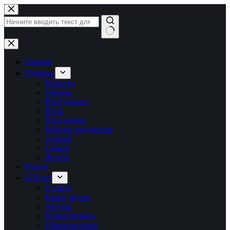
Перейти
к
сути
Ничего
не
найдено
Главная
Рубрики
Новости
Обзоры
Инструкции
Игры
Программы
Рабочее окружение
Android
Сервер
Железо
Форум
LTB.net
О сайте
Наши друзья
Авторы
Пожертвовать
Обратная связь