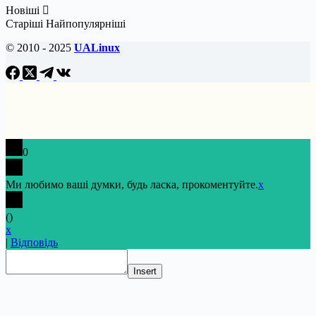
Новіші
Старіші
Найпопулярніші
© 2010 - 2025
UALinux
0
Ми любимо ваші думки, будь ласка, прокоментуйте.
x
(
)
x
|
Відповідь
Insert