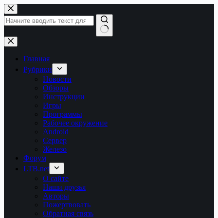
Перейти
к
сути
Ничего
не
найдено
Главная
Рубрики
Новости
Обзоры
Инструкции
Игры
Программы
Рабочее окружение
Android
Сервер
Железо
Форум
LTB.net
О сайте
Наши друзья
Авторы
Пожертвовать
Обратная связь