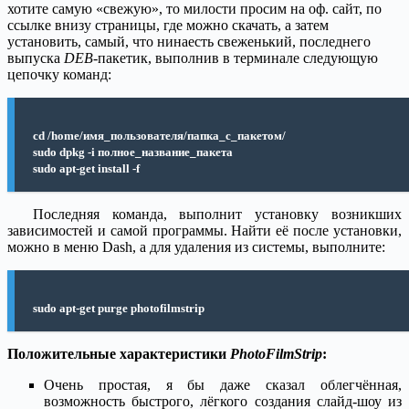
хотите самую «свежую», то милости просим на оф. сайт, по
ссылке внизу страницы, где можно скачать, а затем
установить, самый, что нинаесть свеженький, последнего
выпуска
DEB
-пакетик, выполнив в терминале следующую
цепочку команд:
cd /home/имя_пользователя/папка_с_пакетом/
sudo dpkg -i полное_название_пакета
sudo apt-get install -f
Последняя команда, выполнит установку возникших
зависимостей и самой программы. Найти её после установки,
можно в меню Dash, а для удаления из системы, выполните:
sudo apt-get purge photofilmstrip
Положительные характеристики
PhotoFilmStrip
:
Очень простая, я бы даже сказал облегчённая,
возможность быстрого, лёгкого создания слайд-шоу из