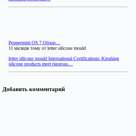
Peppermint OS 7 Обзор…
11 місяців тому от letter silicone mould
letter silicone mould International Certifications: Kinshing
silicone products meet rigorous…
Добавить комментарий