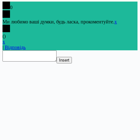
0
Ми любимо ваші думки, будь ласка, прокоментуйте.
x
(
)
x
|
Відповідь
Insert