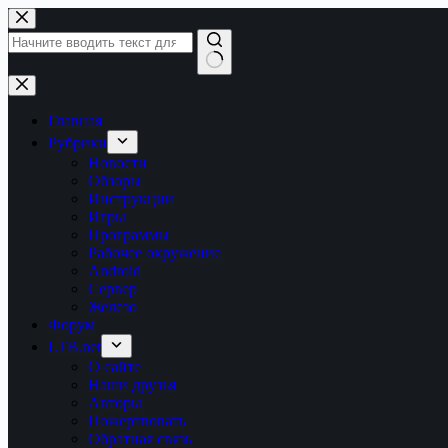
Перейти
к
сути
Ничего
не
найдено
Главная
Рубрики
Новости
Обзоры
Инструкции
Игры
Программы
Рабочее окружение
Android
Сервер
Железо
Форум
LTB.net
О сайте
Наши друзья
Авторы
Пожертвовать
Обратная связь