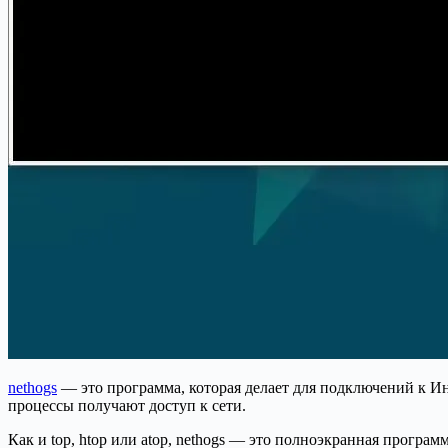
nethogs
— это программа, которая делает для подключений к Инт
процессы получают доступ к сети.
Как и top, htop или atop, nethogs — это полноэкранная програ