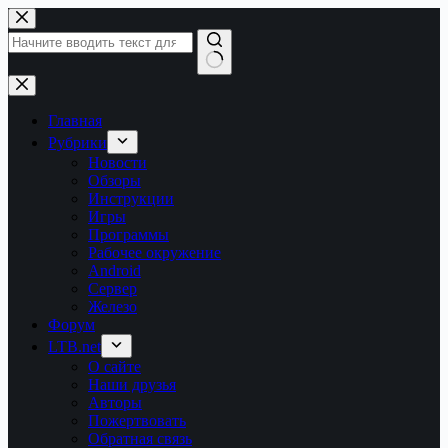
Перейти
к
сути
Ничего
не
найдено
Главная
Рубрики
Новости
Обзоры
Инструкции
Игры
Программы
Рабочее окружение
Android
Сервер
Железо
Форум
LTB.net
О сайте
Наши друзья
Авторы
Пожертвовать
Обратная связь