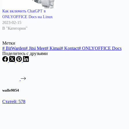
Как включить ChatGPT в
ONLYOFFICE Docs на Linux
2023-02-15
В "Категории"
Метки
#
BitWarden
#
Jitsi Meet
#
Kimai
#
Kontact
#
ONLYOFFICE Docs
Поделитесь с друзьями
walle9054
Статей: 578