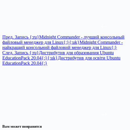
Пред.
Запись
{:ru}Midnight Commander - лучший консольный
файловый менеджер для Linux{:}{:uk}Midnight Commander -
найкращий консольний файловий менеджер для Linux{:}
След.
Запись
{:ru}Дистрибутив для образования Ubuntu
EducationPack 20.04{:}{:uk}Дистрибутив для освіти Ubuntu
EducationPack 20.04{:}
Вам может понравится