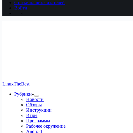
Статьи наших читателей
Войти
LinuxTheBest
Рубрики
Новости
Обзоры
Инструкции
Игры
Программы
Рабочее окружение
Android