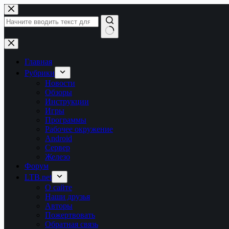
Перейти
к
сути
Ничего
не
найдено
Главная
Рубрики
Новости
Обзоры
Инструкции
Игры
Программы
Рабочее окружение
Android
Сервер
Железо
Форум
LTB.net
О сайте
Наши друзья
Авторы
Пожертвовать
Обратная связь