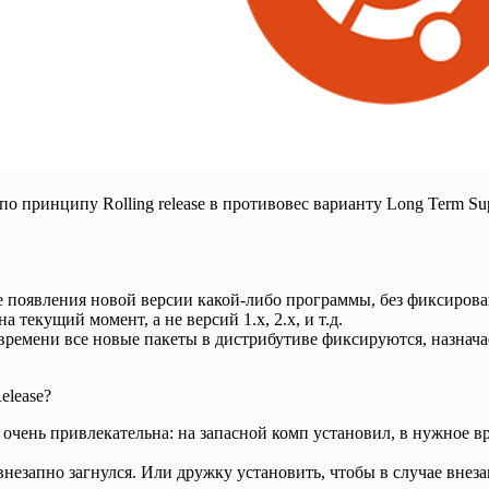
по принципу Rolling release в противовес варианту Long Term Su
появления новой версии какой-либо программы, без фиксирован
 текущий момент, а не версий 1.х, 2.х, и т.д.
емени все новые пакеты в дистрибутиве фиксируются, назначае
elease?
ея очень привлекательна: на запасной комп установил, в нужное 
внезапно загнулся. Или дружку установить, чтобы в случае внеза