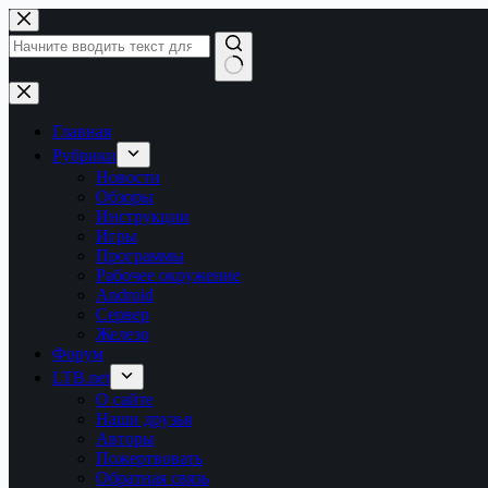
Перейти
к
сути
Ничего
не
найдено
Главная
Рубрики
Новости
Обзоры
Инструкции
Игры
Программы
Рабочее окружение
Android
Сервер
Железо
Форум
LTB.net
О сайте
Наши друзья
Авторы
Пожертвовать
Обратная связь