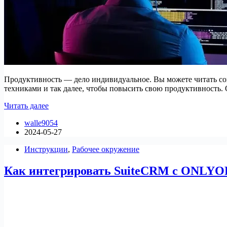
Продуктивность — дело индивидуальное. Вы можете читать со
техниками и так далее, чтобы повысить свою продуктивность. 
Топ-5
Читать далее
инструментов
walle9054
для
2024-05-27
работы
для
Инструкции
,
Рабочее окружение
Linux
Как интегрировать SuiteCRM с ONLYO