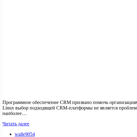
Программное обеспечение CRM призвано помочь организациям 
Linux выбор подходящей CRM-платформы не является проблемо
наиболее…
Как
Читать далее
интегрировать
walle9054
SuiteCRM