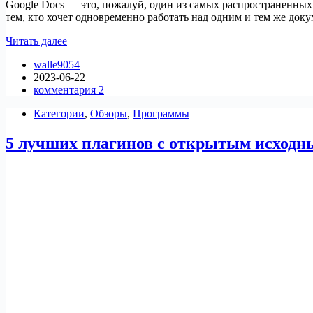
Google Docs — это, пожалуй, один из самых распространенных
тем, кто хочет одновременно работать над одним и тем же до
Альтернативы
Читать далее
Google
walle9054
Docs
2023-06-22
для
комментария 2
Linux
в
Категории
,
Обзоры
,
Программы
2023
году
5 лучших плагинов с открытым исход