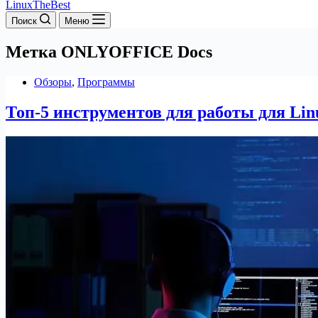
LinuxTheBest
Поиск
Меню
Метка
ONLYOFFICE Docs
Обзоры
,
Программы
Топ-5 инструментов для работы для Lin