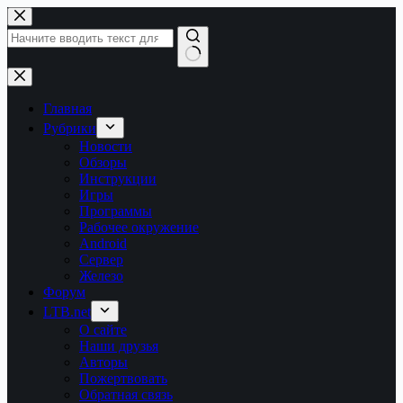
Перейти
к
сути
Ничего
не
найдено
Главная
Рубрики
Новости
Обзоры
Инструкции
Игры
Программы
Рабочее окружение
Android
Сервер
Железо
Форум
LTB.net
О сайте
Наши друзья
Авторы
Пожертвовать
Обратная связь