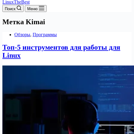
LinuxTheBest
Поиск
Меню
Метка
Kimai
Обзоры
,
Программы
Топ-5 инструментов для работы для
Linux