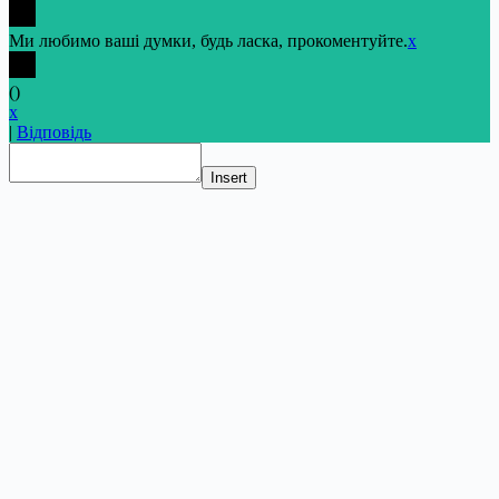
Ми любимо ваші думки, будь ласка, прокоментуйте.
x
(
)
x
|
Відповідь
Insert