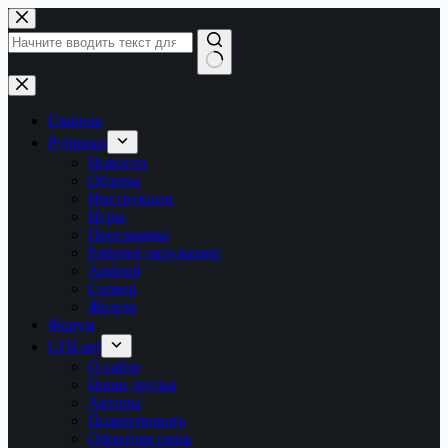
Перейти
к
сути
Ничего
не
найдено
Главная
Рубрики
Новости
Обзоры
Инструкции
Игры
Программы
Рабочее окружение
Android
Сервер
Железо
Форум
LTB.net
О сайте
Наши друзья
Авторы
Пожертвовать
Обратная связь