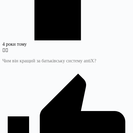
4 роки тому
Чим він кращий за батьківську систему antiX?