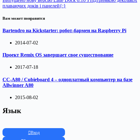
Випущено нову версію Latte Dock 0.10 з підтримкою декількох
плаваючих доків і панелей{:}
Вам может понравится
Bartendro на Kickstarter: робот-бармен на Raspberry Pi
2014-07-02
Проект Remix OS завершает свое существование
2017-07-18
CC-A80 / Cubieboard 4 – одноплатный компьютер на базе
Allwinner A80
2015-08-02
Язык
Вход