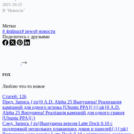
2021-10-25
В "Новости"
Метки
#
4mlinux
#
news
#
новости
Поделитесь с друзьями
FOX
Люблю что-то новое
Статей: 126
Пред.
Запись
{:ru}0 A.D. Alpha 25 Выпущена! Реализация
кампаний для одного игрока [Ubuntu PPA]{:}{:uk}0 A.D.
Alpha 25 Випущена! Реалізація кампаній для одного гравця
[Ubuntu PPA]{:}
След.
Запись
{:ru}Выпущена версия Latte Dock 0.10 с
поддержкой нескольких плавающих доков и панелей{:}{:uk}