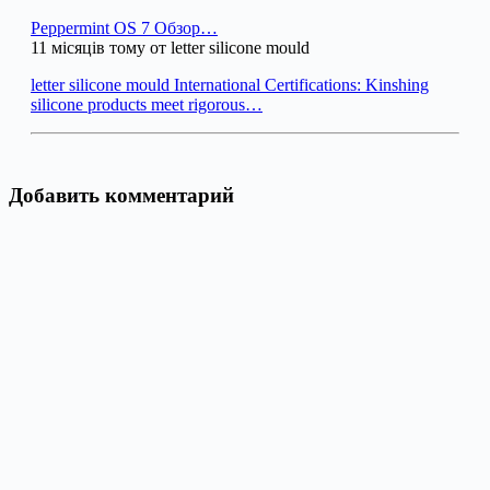
Peppermint OS 7 Обзор…
11 місяців тому от letter silicone mould
letter silicone mould International Certifications: Kinshing
silicone products meet rigorous…
Добавить комментарий