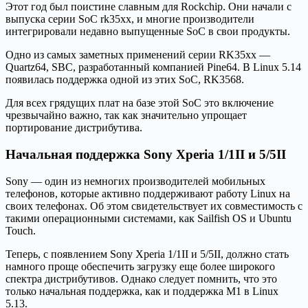
Этот год был поистине славным для Rockchip. Они начали с
выпуска серии SoC rk35xx, и многие производители
интегрировали недавно выпущенные SoC в свои продукты.
Одно из самых заметных применений серии RK35xx —
Quartz64, SBC, разработанный компанией Pine64. В Linux 5.14
появилась поддержка одной из этих SoC, RK3568.
Для всех грядущих плат на базе этой SoC это включение
чрезвычайно важно, так как значительно упрощает
портирование дистрибутива.
Начальная поддержка Sony Xperia 1/1II и 5/5II
Sony — один из немногих производителей мобильных
телефонов, которые активно поддерживают работу Linux на
своих телефонах. Об этом свидетельствует их совместимость с
такими операционными системами, как Sailfish OS и Ubuntu
Touch.
Теперь, с появлением Sony Xperia 1/1II и 5/5II, должно стать
намного проще обеспечить загрузку еще более широкого
спектра дистрибутивов. Однако следует помнить, что это
только начальная поддержка, как и поддержка M1 в Linux
5.13.