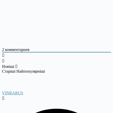
2
комментариев
Новіші
Старіші
Найпопулярніші
VINRARUS