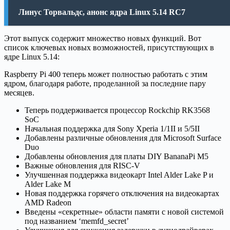
Линус Торвальдс, анонс ядра Linux 5.14 RC7
Этот выпуск содержит множество новых функций. Вот
список ключевых новых возможностей, присутствующих в
ядре Linux 5.14:
Raspberry Pi 400 теперь может полностью работать с этим
ядром, благодаря работе, проделанной за последние пару
месяцев.
Теперь поддерживается процессор Rockchip RK3568
SoC
Начальная поддержка для Sony Xperia 1/1II и 5/5II
Добавлены различные обновления для Microsoft Surface
Duo
Добавлены обновления для платы DIY BananaPi M5
Важные обновления для RISC-V
Улучшенная поддержка видеокарт Intel Alder Lake P и
Alder Lake M
Новая поддержка горячего отключения на видеокартах
AMD Radeon
Введены «секретные» области памяти с новой системой
под названием ‘memfd_secret’