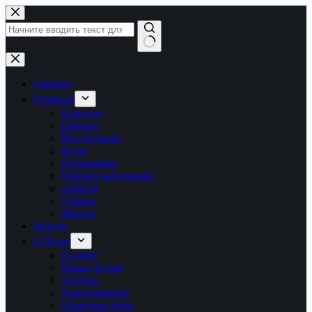
Перейти
к
сути
Ничего
не
найдено
Главная
Рубрики
Новости
Обзоры
Инструкции
Игры
Программы
Рабочее окружение
Android
Сервер
Железо
Форум
LTB.net
О сайте
Наши друзья
Авторы
Пожертвовать
Обратная связь