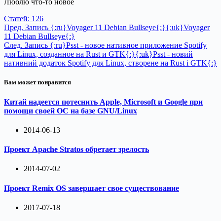
Люблю что-то новое
Статей: 126
Пред.
Запись
{:ru}Voyager 11 Debian Bullseye{:}{:uk}Voyager
11 Debian Bullseye{:}
След.
Запись
{:ru}Psst - новое нативное приложение Spotify
для Linux, созданное на Rust и GTK{:}{:uk}Psst - новий
нативний додаток Spotify для Linux, створене на Rust і GTK{:}
Вам может понравится
Китай надеется потеснить Apple, Microsoft и Google при
помощи своей ОС на базе GNU/Linux
2014-06-13
Проект Apache Stratos обретает зрелость
2014-07-02
Проект Remix OS завершает свое существование
2017-07-18