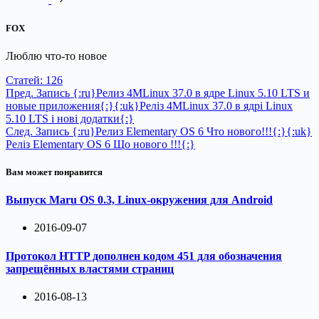
FOX
Люблю что-то новое
Статей: 126
Пред.
Запись
{:ru}Релиз 4MLinux 37.0 в ядре Linux 5.10 LTS и
новые приложения{:}{:uk}Реліз 4MLinux 37.0 в ядрі Linux
5.10 LTS і нові додатки{:}
След.
Запись
{:ru}Релиз Elementary OS 6 Что нового!!!{:}{:uk}
Реліз Elementary OS 6 Що нового !!!{:}
Вам может понравится
Выпуск Maru OS 0.3, Linux-окружения для Android
2016-09-07
Протокол HTTP дополнен кодом 451 для обозначения
запрещённых властями страниц
2016-08-13