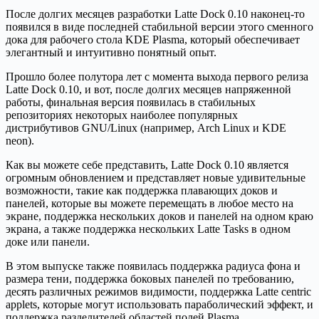
После долгих месяцев разработки Latte Dock 0.10 наконец-то
появился в виде последней стабильной версии этого сменного
дока для рабочего стола KDE Plasma, который обеспечивает
элегантный и интуитивно понятный опыт.
Прошло более полутора лет с момента выхода первого релиза
Latte Dock 0.10, и вот, после долгих месяцев напряженной
работы, финальная версия появилась в стабильных
репозиториях некоторых наиболее популярных
дистрибутивов GNU/Linux (например, Arch Linux и KDE
neon).
Как вы можете себе представить, Latte Dock 0.10 является
огромным обновлением и представляет новые удивительные
возможности, такие как поддержка плавающих доков и
панелей, которые вы можете перемещать в любое место на
экране, поддержка нескольких доков и панелей на одном краю
экрана, а также поддержка нескольких Latte Tasks в одном
доке или панели.
В этом выпуске также появилась поддержка радиуса фона и
размера тени, поддержка боковых панелей по требованию,
десять различных режимов видимости, поддержка Latte centric
applets, которые могут использовать параболический эффект, и
поддержка разделителей областей полей Plasma.