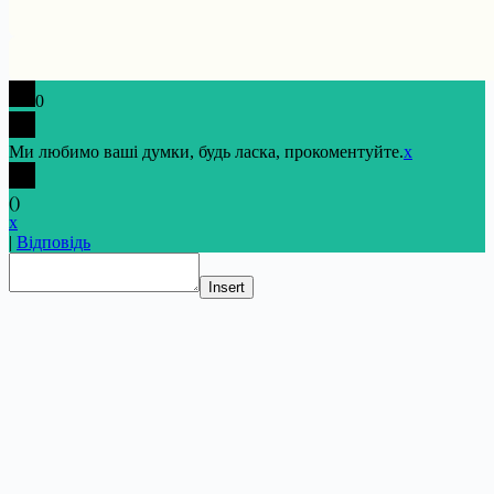
0
Ми любимо ваші думки, будь ласка, прокоментуйте.
x
(
)
x
|
Відповідь
Insert