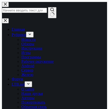
Перейти
к
сути
Ничего
не
найдено
Главная
Рубрики
Новости
Обзоры
Инструкции
Игры
Программы
Рабочее окружение
Android
Сервер
Железо
Форум
LTB.net
О сайте
Наши друзья
Авторы
Пожертвовать
Обратная связь