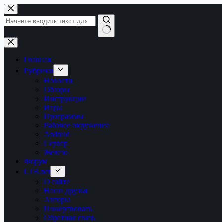
Перейти
к
сути
Ничего
не
найдено
Главная
Рубрики
Новости
Обзоры
Инструкции
Игры
Программы
Рабочее окружение
Android
Сервер
Железо
Форум
LTB.net
О сайте
Наши друзья
Авторы
Пожертвовать
Обратная связь