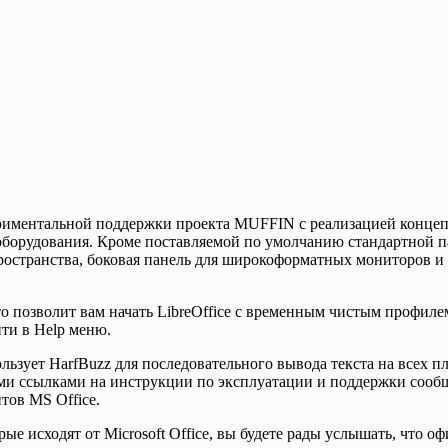
риментальной поддержки проекта MUFFIN c реализацией концеп
оборудования. Кроме поставляемой по умолчанию стандартной п
остранства, боковая панель для широкоформатных мониторов и п
о позволит вам начать LibreOffice с временным чистым профиле
ти в Help меню.
зует HarfBuzz для последовательного вывода текста на всех п
ми ссылками на инструкции по эксплуатации и поддержки сообщ
тов MS Office.
ые исходят от Microsoft Office, вы будете рады услышать, что 