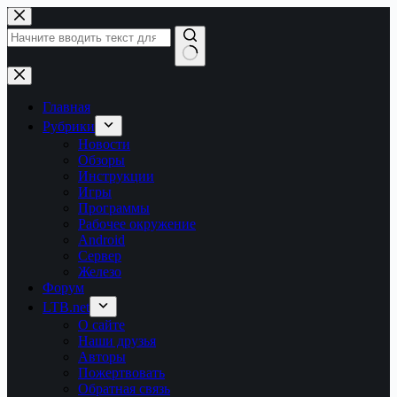
Перейти
к
сути
Ничего
не
найдено
Главная
Рубрики
Новости
Обзоры
Инструкции
Игры
Программы
Рабочее окружение
Android
Сервер
Железо
Форум
LTB.net
О сайте
Наши друзья
Авторы
Пожертвовать
Обратная связь