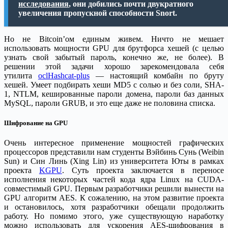
исследования
, они добились почти двукратного
увеличения пропускной способности Snort.
Но не Bitcoin’ом единым живем. Ничто не мешает
использовать мощности GPU для брутфорса хешей (с целью
узнать свой забытый пароль, конечно же, не более). В
решении этой задачи хорошо зарекомендовала себя
утилита
oclHashcat-plus
— настоящий комбайн по бруту
хешей. Умеет подбирать хеши MD5 с солью и без соли, SHA-
1, NTLM, кешированные пароли домена, пароли баз данных
MySQL, пароли GRUB, и это еще даже не половина списка.
Шифрование на GPU
Очень интересное применение мощностей графических
процессоров представили нам студенты Вэйбинь Сунь (Weibin
Sun) и Син Линь (Xing Lin) из университета Юты в рамках
проекта
KGPU
. Суть проекта заключается в переносе
исполнения некоторых частей кода ядра Linux на CUDA-
совместимый GPU. Первым разработчики решили вынести на
GPU алгоритм AES. К сожалению, на этом развитие проекта
и остановилось, хотя разработчики обещали продолжить
работу. Но помимо этого, уже существующую наработку
можно использовать для ускорения AES-шифрования в