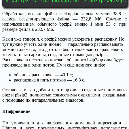
$ pbzip2 -c -p5 backup.tar > pbzip-backup.
Обработка того же файла backup.tar заняла у меня 38,8 с,
размер результирующего файла — 232,8 Мб. Сжатие с
использованием обычного bpzip2 заняло 1 мин 53 с, при
размере файла в 232,7 Мб.
Как я уже говорил, с pbzip2 можно ускорить и распаковку. Но
тут нужно учесть один нюанс — параллельно распаковывать
можно только то, что до этого было запаковано параллельно,
то есть только архивы, созданные с помощью pbzip2.
Распаковка в несколько потоков обычного bzip2-архива будет
произведена в один поток. Ну и еще немного цифр:
обычная распаковка — 40,1 с;
распаковка в пять потоков — 16,3 с.
Осталось только добавить, что архивы, созданные с помощью
pigz и pbzip2, полностью совместимы с архивами, созданными
с помощью их непараллельных аналогов.
Шифрование
По умолчанию для шифрования домашней директории в
Ubuntu и всех производных дистрибутивах используется