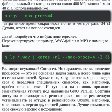
файлов, каждый из которых весил около 400 Мб, заняло 1 мин
40 с. С использованием же
xargs --max-procs=4
затраченное время сократилось почти в четыре раза: 34 с!
Думаю, ответ на вопрос очевиден.
Давай попробуем что-нибудь поинтереснее.
Переконвертируем, например, WAV-файлы в MP3 с помощью
lame:
$ ls *.wav | xargs -n1 --max-procs=4 -I {}
Выглядит неуклюже? Согласен. Но параллельное выполнение
процессов — это не основная задача xargs, а всего лишь одна
из ее возможностей. Кроме того, xargs не очень хорошо ведет
себя с передачей специальных символов, как, например,
пробел или кавычки. И тут нам на помощь приходит
замечательная утилита под названием GNU Parallel. Софтина
доступна в стандартных репозиториях, но не рекомендую
устанавливать ее оттуда: в репозиториях Ubuntu, например,
мне попалась версия двухлетней давности. Лучше скомпилить
себе свежую версию с исходников: