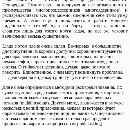
Непорядок. Нужно взять на вооружение все возможности и
преимущества многопроцессорников (многоядерников) и
распараллеливать все, что можно, сэкономив себе этим уйму
времени. А если еще и подключить к работе мощную
видеоплату с сотней ядер на борту… которая, конечно,
сгодится лишь для узкого круга задач, но все же ускорит
вычисления весьма существенно.
Linux в этом плане очень силен. Во-первых, в большинстве
дистрибутивов из коробки доступны хорошие инструменты
для параллельного выполнения, а во-вторых, написано
немало софта, спроектированного с учетом многоядерных
систем. О гибкости настройки, думаю, даже не нужно
говорить. Единственное, с чем могут возникнуть проблемы,
— драйверы на видеокарту, но тут уж ничего не поделаешь.
Для начала определимся с методами распараллеливания. Их
существует два: средствами самого приложения, которое для
выполнения задачи запускает несколько параллельных
потоков (multithreading). Другой метод заключается в запуске
нескольких копий приложения, каждая из которых будет
обрабатывать определенную порцию данных. Операционная
система в данном случае самостоятельно распределит
процессы по ядрам или процессорам (multitasking).