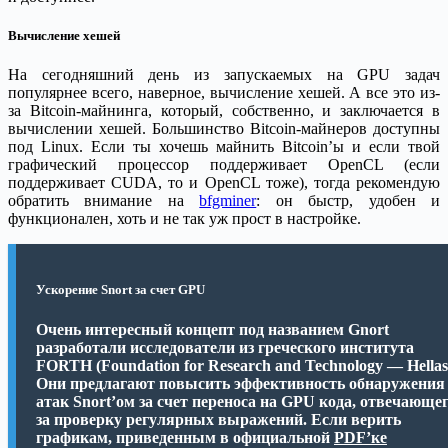
Вычисление хешей
На сегодняшний день из запускаемых на GPU задач
популярнее всего, наверное, вычисление хешей. А все это из-
за Bitcoin-майнинга, который, собственно, и заключается в
вычислении хешей. Большинство Bitcoin-майнеров доступны
под Linux. Если ты хочешь майнить Bitcoin’ы и если твой
графический процессор поддерживает OpenCL (если
поддерживает CUDA, то и OpenCL тоже), тогда рекомендую
обратить внимание на
bfgminer
: он быстр, удобен и
функционален, хоть и не так уж прост в настройке.
Ускорение Snort за счет GPU
Очень интересный концепт под названием Gnort
разработали исследователи из греческого института
FORTH (Foundation for Research and Technology — Hellas
Они предлагают повысить эффективность обнаружения
атак Snort’ом за счет переноса на GPU кода, отвечающе
за проверку регулярных выражений. Если верить
графикам, приведенным в официальной
PDF’ке