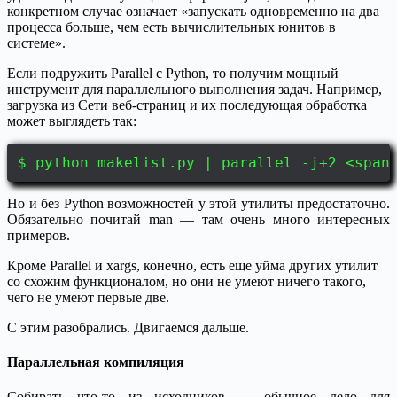
конкретном случае означает «запускать одновременно на два
процесса больше, чем есть вычислительных юнитов в
системе».
Если подружить Parallel c Python, то получим мощный
инструмент для параллельного выполнения задач. Например,
загрузка из Сети веб-страниц и их последующая обработка
может выглядеть так:
$ python makelist.py | parallel -j+2 <span
Но и без Python возможностей у этой утилиты предостаточно.
Обязательно почитай man — там очень много интересных
примеров.
Кроме Parallel и xargs, конечно, есть еще уйма других утилит
со схожим функционалом, но они не умеют ничего такого,
чего не умеют первые две.
С этим разобрались. Двигаемся дальше.
Параллельная компиляция
Собирать что-то из исходников — обычное дело для