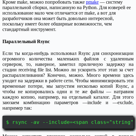
Кроме make, можно попробовать также
pmake
— систему
параллельной сборки, написанную на Python. Для юзверей ее
использование мало чем отличается от make, а вот для
разработчиков она может быть довольно интересной,
поскольку имеет более обширные возможности, чем
стандартный инструмент.
Параллельный Rsync
Если ты когда-нибудь использовал Rsync для синхронизации
огромного количества маленьких файлов с удаленным
сервером, то, наверное, заметил приличную задержку на
стадии receiving file list. Можно ли ускорить этот этап за счет
распараллеливания? Конечно, можно. Много времени здесь
уходит на задержки в работе сети. Чтобы минимизировать эти
временные потери, мы запустим несколько копий Rsync, а
чтобы не копировались одни и те же файлы — натравим
каждую копию, например, на отдельный каталог. Для этого
заюзаем комбинацию параметров —include и —exclude,
например так:
$ rsync -av --include=<span class="string"