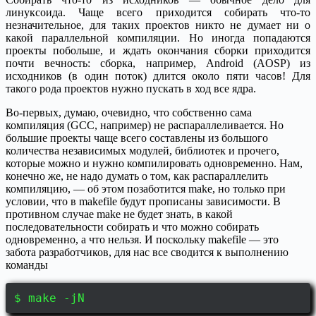
линуксоида. Чаще всего приходится собирать что-то
незначительное, для таких проектов никто не думает ни о
какой параллельной компиляции. Но иногда попадаются
проекты побольше, и ждать окончания сборки приходится
почти вечность: сборка, например, Android (AOSP) из
исходников (в один поток) длится около пяти часов! Для
такого рода проектов нужно пускать в ход все ядра.
Во-первых, думаю, очевидно, что собственно сама
компиляция (GCC, например) не распараллеливается. Но
большие проекты чаще всего составлены из большого
количества независимых модулей, библиотек и прочего,
которые можно и нужно компилировать одновременно. Нам,
конечно же, не надо думать о том, как распараллелить
компиляцию, — об этом позаботится make, но только при
условии, что в makefile будут прописаны зависимости. В
противном случае make не будет знать, в какой
последовательности собирать и что можно собирать
одновременно, а что нельзя. И поскольку makefile — это
забота разработчиков, для нас все сводится к выполнению
команды
$ make -jN