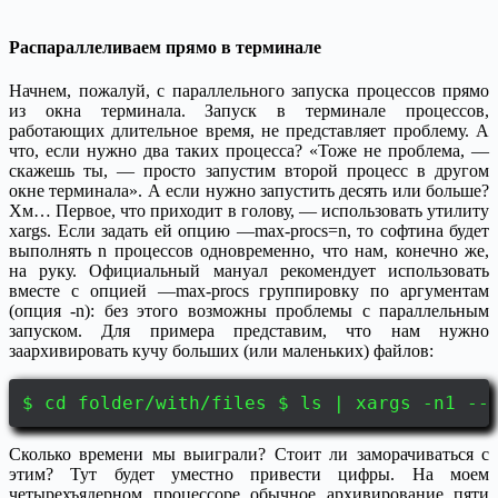
Распараллеливаем прямо в терминале
Начнем, пожалуй, с параллельного запуска процессов прямо
из окна терминала. Запуск в терминале процессов,
работающих длительное время, не представляет проблему. А
что, если нужно два таких процесса? «Тоже не проблема, —
скажешь ты, — просто запустим второй процесс в другом
окне терминала». А если нужно запустить десять или больше?
Хм… Первое, что приходит в голову, — использовать утилиту
xargs. Если задать ей опцию —max-procs=n, то софтина будет
выполнять n процессов одновременно, что нам, конечно же,
на руку. Официальный мануал рекомендует использовать
вместе с опцией —max-procs группировку по аргументам
(опция -n): без этого возможны проблемы с параллельным
запуском. Для примера представим, что нам нужно
заархивировать кучу больших (или маленьких) файлов:
$ cd folder/with/files $ ls | xargs -n1 --
Сколько времени мы выиграли? Стоит ли заморачиваться с
этим? Тут будет уместно привести цифры. На моем
четырехъядерном процессоре обычное архивирование пяти