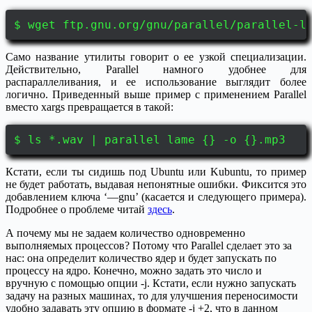
$ wget ftp.gnu.org/gnu/parallel/parallel-l
Само название утилиты говорит о ее узкой специализации.
Действительно, Parallel намного удобнее для
распараллеливания, и ее использование выглядит более
логично. Приведенный выше пример с применением Parallel
вместо xargs превращается в такой:
$ ls *.wav | parallel lame {} -o {}.mp3
Кстати, если ты сидишь под Ubuntu или Kubuntu, то пример
не будет работать, выдавая непонятные ошибки. Фиксится это
добавлением ключа ‘—gnu’ (касается и следующего примера).
Подробнее о проблеме читай
здесь
.
А почему мы не задаем количество одновременно
выполняемых процессов? Потому что Parallel сделает это за
нас: она определит количество ядер и будет запускать по
процессу на ядро. Конечно, можно задать это число и
вручную с помощью опции -j. Кстати, если нужно запускать
задачу на разных машинах, то для улучшения переносимости
удобно задавать эту опцию в формате -j +2, что в данном