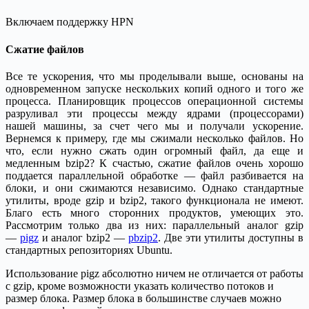
Включаем поддержку HPN
Сжатие файлов
Все те ускорения, что мы проделывали выше, основаны на
одновременном запуске нескольких копий одного и того же
процесса. Планировщик процессов операционной системы
разруливал эти процессы между ядрами (процессорами)
нашей машины, за счет чего мы и получали ускорение.
Вернемся к примеру, где мы сжимали несколько файлов. Но
что, если нужно сжать один огромный файл, да еще и
медленным bzip2? К счастью, сжатие файлов очень хорошо
поддается параллельной обработке — файл разбивается на
блоки, и они сжимаются независимо. Однако стандартные
утилиты, вроде gzip и bzip2, такого функционала не имеют.
Благо есть много сторонних продуктов, умеющих это.
Рассмотрим только два из них: параллельный аналог gzip
—
pigz
и аналог bzip2 —
pbzip2
. Две эти утилиты доступны в
стандартных репозиториях Ubuntu.
Использование pigz абсолютно ничем не отличается от работы
с gzip, кроме возможности указать количество потоков и
размер блока. Размер блока в большинстве случаев можно