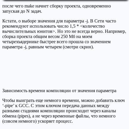
после чего make начнет сборку проекта, одновременно
запуская до N задач.
Кстати, о выборе значения для параметра -j. В Сети часто
рекомендуют использовать число 1,5 * <количество
вычислительных юнитов>. Но это не всегда верно. Например,
сборка проекта общим весом 250 Мб на моем
четырехъядернике быстрее всего прошла со значением
параметра -j, равным четырем (смотри скрин).
Зависимость времени компиляции от значения параметра
Чтобы выиграть еще немного времени, можно добавить ключ
‘-pipe’ к GCC. С этим ключом передача данных между
разными стадиями компиляции происходит через каналы
обмена (pipes), а не через временные файлы, что немного
(совсем немного) ускоряет процесс.