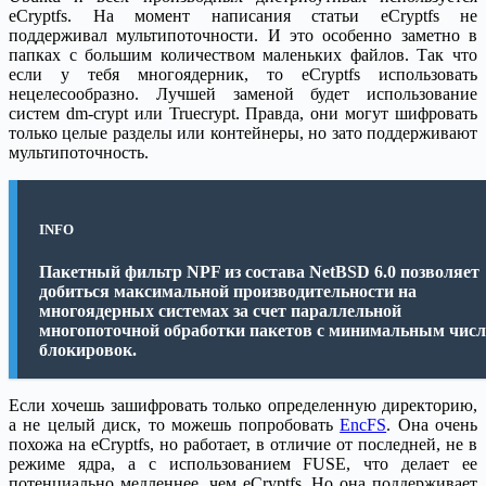
eCryptfs. На момент написания статьи eCryptfs не
поддерживал мультипоточности. И это особенно заметно в
папках с большим количеством маленьких файлов. Так что
если у тебя многоядерник, то eCryptfs использовать
нецелесообразно. Лучшей заменой будет использование
систем dm-crypt или Truecrypt. Правда, они могут шифровать
только целые разделы или контейнеры, но зато поддерживают
мультипоточность.
INFO
Пакетный фильтр NPF из состава NetBSD 6.0 позволяет
добиться максимальной производительности на
многоядерных системах за счет параллельной
многопоточной обработки пакетов с минимальным чис
блокировок.
Если хочешь зашифровать только определенную директорию,
а не целый диск, то можешь попробовать
EncFS
. Она очень
похожа на eCryptfs, но работает, в отличие от последней, не в
режиме ядра, а с использованием FUSE, что делает ее
потенциально медленнее, чем eCryptfs. Но она поддерживает