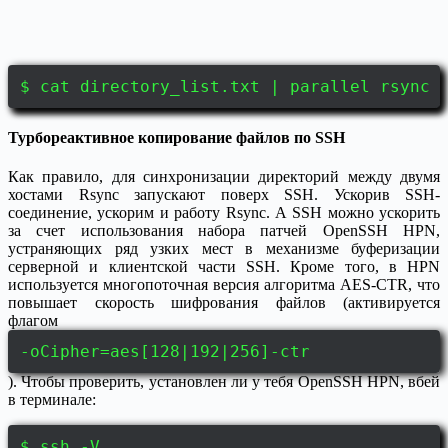
$ cat directory_list.txt | parallel rsync 
Турбореактивное копирование файлов по SSH
Как правило, для синхронизации директорий между двумя
хостами Rsync запускают поверх SSH. Ускорив SSH-
соединение, ускорим и работу Rsync. А SSH можно ускорить
за счет использования набора патчей OpenSSH HPN,
устраняющих ряд узких мест в механизме буферизации
серверной и клиентской части SSH. Кроме того, в HPN
используется многопоточная версия алгоритма AES-CTR, что
повышает скорость шифрования файлов (активируется
флагом
-oCipher=aes[128|192|256]-ctr
). Чтобы проверить, установлен ли у тебя OpenSSH HPN, вбей
в терминале:
$ ssh -V