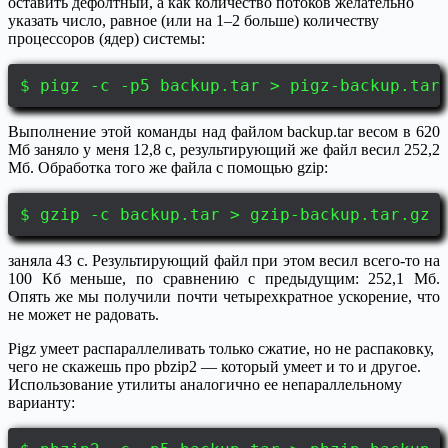
оставить дефолтный, а как количество потоков желательно
указать число, равное (или на 1–2 больше) количеству
процессоров (ядер) системы:
$ pigz -c -p5 backup.tar > pigz-backup.tar
Выполнение этой команды над файлом backup.tar весом в 620
Мб заняло у меня 12,8 с, результирующий же файл весил 252,2
Мб. Обработка того же файла с помощью gzip:
$ gzip -c backup.tar > gzip-backup.tar.gz
заняла 43 с. Результирующий файл при этом весил всего-то на
100 Кб меньше, по сравнению с предыдущим: 252,1 Мб.
Опять же мы получили почти четырехкратное ускорение, что
не может не радовать.
Pigz умеет распараллеливать только сжатие, но не распаковку,
чего не скажешь про pbzip2 — который умеет и то и другое.
Использование утилиты аналогично ее непараллельному
варианту: