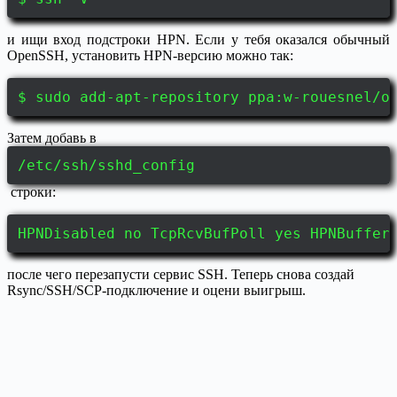
и ищи вход подстроки HPN. Если у тебя оказался обычный
OpenSSH, установить HPN-версию можно так:
$ sudo add-apt-repository ppa:w-rouesnel/o
Затем добавь в
/etc/ssh/sshd_config
строки:
HPNDisabled no TcpRcvBufPoll yes HPNBuffer
после чего перезапусти сервис SSH. Теперь снова создай
Rsync/SSH/SCP-подключение и оцени выигрыш.