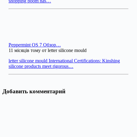
shopping boom has…
Peppermint OS 7 Обзор…
11 місяців тому от letter silicone mould
letter silicone mould International Certifications: Kinshing
silicone products meet rigorous…
Добавить комментарий