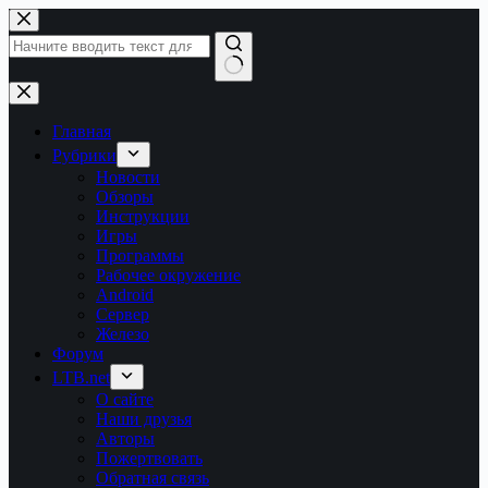
Перейти
к
сути
Ничего
не
найдено
Главная
Рубрики
Новости
Обзоры
Инструкции
Игры
Программы
Рабочее окружение
Android
Сервер
Железо
Форум
LTB.net
О сайте
Наши друзья
Авторы
Пожертвовать
Обратная связь