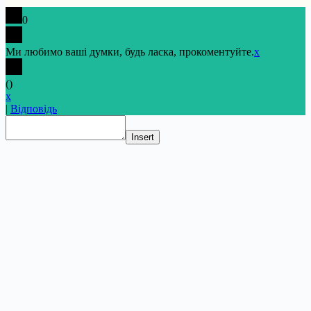
0
Ми любимо ваші думки, будь ласка, прокоментуйте.
x
(
)
x
|
Відповідь
Insert