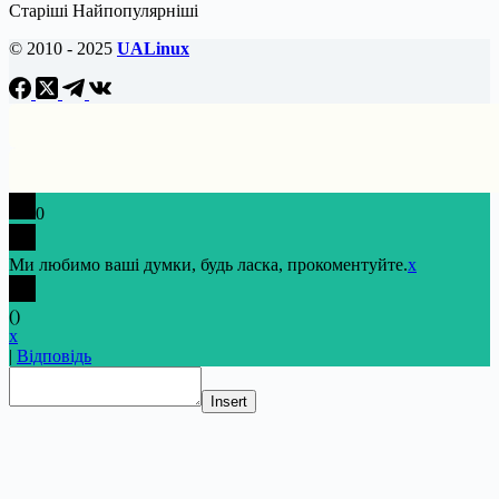
Старіші
Найпопулярніші
© 2010 - 2025
UALinux
0
Ми любимо ваші думки, будь ласка, прокоментуйте.
x
(
)
x
|
Відповідь
Insert