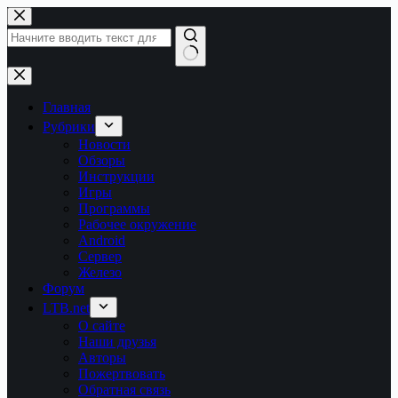
Перейти
к
сути
Ничего
не
найдено
Главная
Рубрики
Новости
Обзоры
Инструкции
Игры
Программы
Рабочее окружение
Android
Сервер
Железо
Форум
LTB.net
О сайте
Наши друзья
Авторы
Пожертвовать
Обратная связь