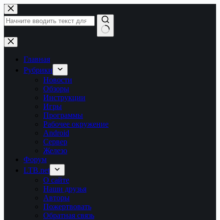
Перейти
к
сути
Ничего
не
найдено
Главная
Рубрики
Новости
Обзоры
Инструкции
Игры
Программы
Рабочее окружение
Android
Сервер
Железо
Форум
LTB.net
О сайте
Наши друзья
Авторы
Пожертвовать
Обратная связь