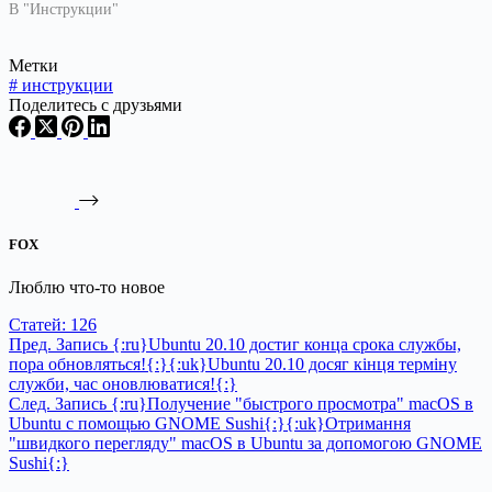
В "Инструкции"
Метки
#
инструкции
Поделитесь с друзьями
FOX
Люблю что-то новое
Статей: 126
Пред.
Запись
{:ru}Ubuntu 20.10 достиг конца срока службы,
пора обновляться!{:}{:uk}Ubuntu 20.10 досяг кінця терміну
служби, час оновлюватися!{:}
След.
Запись
{:ru}Получение "быстрого просмотра" macOS в
Ubuntu с помощью GNOME Sushi{:}{:uk}Отримання
"швидкого перегляду" macOS в Ubuntu за допомогою GNOME
Sushi{:}