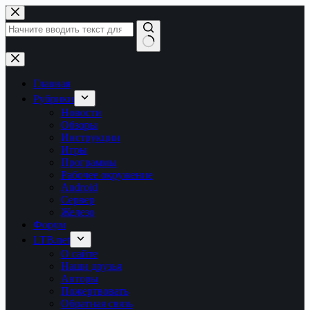
Перейти
к
сути
Ничего
не
найдено
Главная
Рубрики
Новости
Обзоры
Инструкции
Игры
Программы
Рабочее окружение
Android
Сервер
Железо
Форум
LTB.net
О сайте
Наши друзья
Авторы
Пожертвовать
Обратная связь