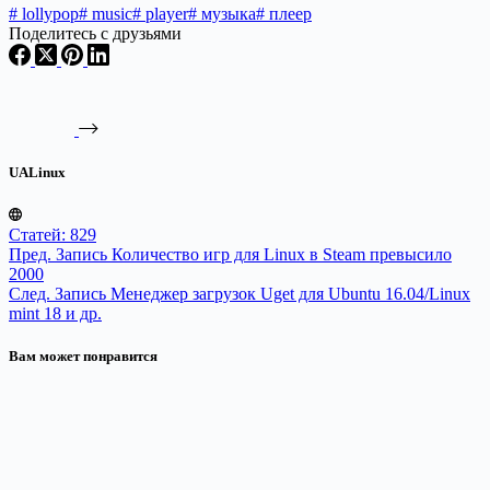
#
lollypop
#
music
#
player
#
музыка
#
плеер
Поделитесь с друзьями
UALinux
Статей: 829
Пред.
Запись
Количество игр для Linux в Steam превысило
2000
След.
Запись
Менеджер загрузок Uget для Ubuntu 16.04/Linux
mint 18 и др.
Вам может понравится