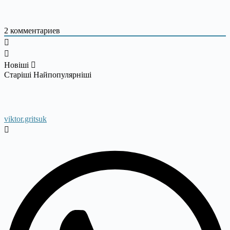
2
комментариев
Новіші
Старіші
Найпопулярніші
viktor.gritsuk