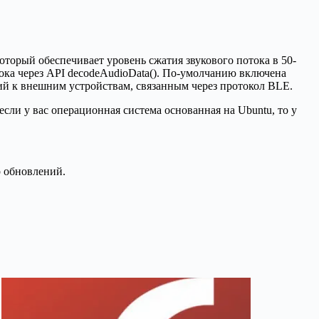
который обеспечивает уровень сжатия звукового потока в 50-
отока через API decodeAudioData(). По-умолчанию включена
ий к внешним устройствам, связанным через протокол BLE.
сли у вас операционная система основанная на Ubuntu, то у
р обновлений.