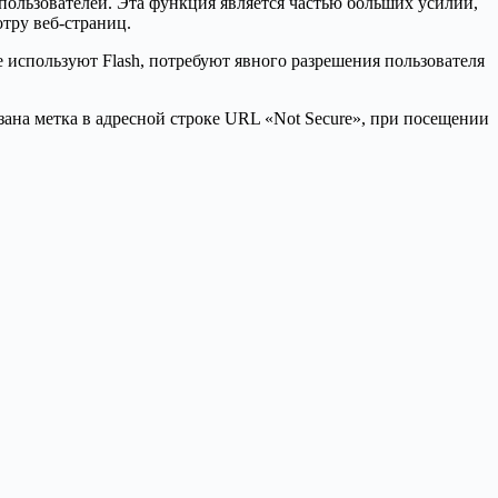
 пользователей. Эта функция является частью больших усилий,
отру веб-страниц.
е используют Flash, потребуют явного разрешения пользователя
зана метка в адресной строке URL «Not Secure», при посещении