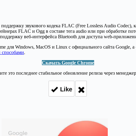
поддержку звукового кодека FLAC (Free Lossless Audio Codec), 
нтейнерах FLAC и Ogg в составе тега audio или при обработке п
поддержку веб-интерфейса Bluetooth для доступа web-приложен
e для Windows, MacOS и Linux с официального сайта Google, а е
и способами
.
Скачать Google Chrome
ите это последнее стабильное обновление релиза через менедже
Like