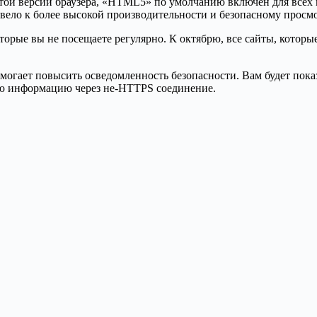
в этой версии браузера, «HTML5» по умолчанию включен для всех
ривело к более высокой производительности и безопасному просм
торые вы не посещаете регулярно. К октябрю, все сайты, которы
помогает повысить осведомленность безопасности. Вам будет пока
ую информацию через не-HTTPS соединение.