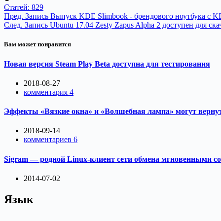
Статей: 829
Пред.
Запись
Выпуск KDE Slimbook - брендового ноутбука с
След.
Запись
Ubuntu 17.04 Zesty Zapus Alpha 2 доступен для ск
Вам может понравится
Новая версия Steam Play Beta доступна для тестирования
2018-08-27
комментария 4
Эффекты «Вязкие окна» и «Волшебная лампа» могут верну
2018-09-14
комментариев 6
Sigram — родной Linux-клиент сети обмена мгновенными с
2014-07-02
Язык