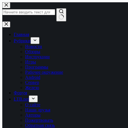
Перейти
к
сути
Ничего
не
найдено
Главная
Рубрики
Новости
Обзоры
Инструкции
Игры
Программы
Рабочее окружение
Android
Сервер
Железо
Форум
LTB.net
О сайте
Наши друзья
Авторы
Пожертвовать
Обратная связь