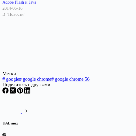
Adobe Flash и Java
2014-06-16
В "Новости"
Метки
#
google
#
google chrome
#
google chrome 56
Поделитесь с друзьями
UALinux