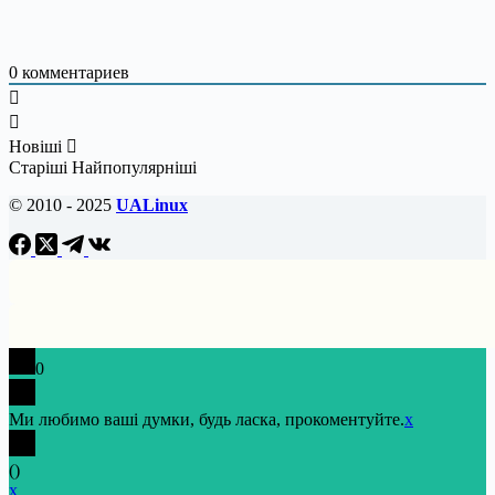
0
комментариев
Новіші
Старіші
Найпопулярніші
© 2010 - 2025
UALinux
0
Ми любимо ваші думки, будь ласка, прокоментуйте.
x
(
)
x