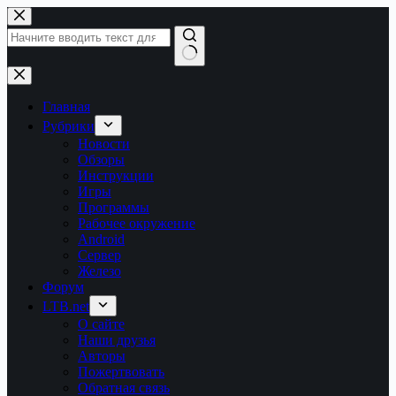
Перейти
к
сути
Ничего
не
найдено
Главная
Рубрики
Новости
Обзоры
Инструкции
Игры
Программы
Рабочее окружение
Android
Сервер
Железо
Форум
LTB.net
О сайте
Наши друзья
Авторы
Пожертвовать
Обратная связь