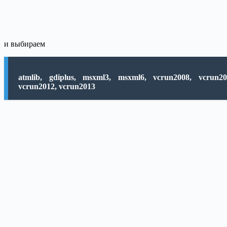
и выбираем
atmlib, gdiplus, msxml3, msxml6, vcrun2008, vcrun20
vcrun2012, vcrun2013