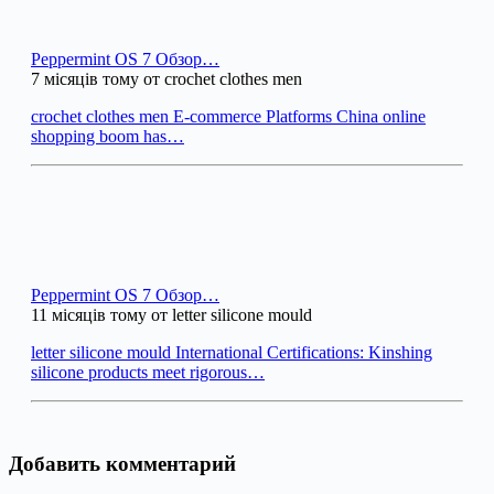
Peppermint OS 7 Обзор…
7 місяців тому от crochet clothes men
crochet clothes men E-commerce Platforms China online
shopping boom has…
Peppermint OS 7 Обзор…
11 місяців тому от letter silicone mould
letter silicone mould International Certifications: Kinshing
silicone products meet rigorous…
Добавить комментарий