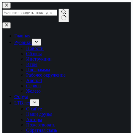
Перейти
к
сути
Ничего
не
найдено
Главная
Рубрики
Новости
Обзоры
Инструкции
Игры
Программы
Рабочее окружение
Android
Сервер
Железо
Форум
LTB.net
О сайте
Наши друзья
Авторы
Пожертвовать
Обратная связь