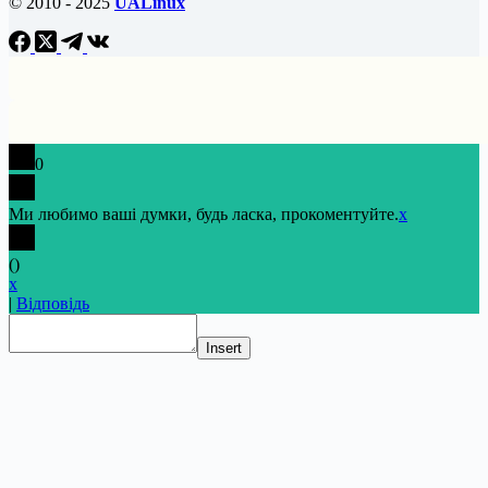
© 2010 - 2025
UALinux
0
Ми любимо ваші думки, будь ласка, прокоментуйте.
x
(
)
x
|
Відповідь
Insert