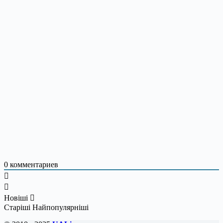
0
комментариев
Новіші
Старіші
Найпопулярніші