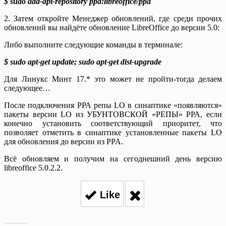
$ sudo add-apt-repository ppa:libreoffice/ppa
2. Затем откройте Менеджер обновлений, где среди прочих
обновлений вы найдёте обновление LibreOffice до версии 5.0:
Либо выполните следующие команды в терминале:
$ sudo apt-get update; sudo apt-get dist-upgrade
Для Линукс Минт 17.* это может не пройти-тогда делаем
следующее…
После подключения РРА репы LO в синаптике «появляются»
пакеты версии LO из УБУНТОВСКОЙ «РЕПЫ» РРА, если
конечно установить соответствующий приоритет, что
позволяет отметить в синаптике установленные пакеты LO
для обновления до версии из PPA.
Всё обновляем и получим на сегоднешний день версию
libreoffice 5.0.2.2.
Like