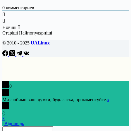
0
комментариев
Новіші
Старіші
Найпопулярніші
© 2010 - 2025
UALinux
0
Ми любимо ваші думки, будь ласка, прокоментуйте.
x
(
)
x
|
Відповідь