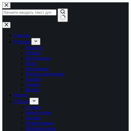
Перейти
к
сути
Ничего
не
найдено
Главная
Рубрики
Новости
Обзоры
Инструкции
Игры
Программы
Рабочее окружение
Android
Сервер
Железо
Форум
LTB.net
О сайте
Наши друзья
Авторы
Пожертвовать
Обратная связь