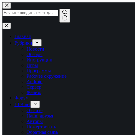
Перейти
к
сути
Ничего
не
найдено
Главная
Рубрики
Новости
Обзоры
Инструкции
Игры
Программы
Рабочее окружение
Android
Сервер
Железо
Форум
LTB.net
О сайте
Наши друзья
Авторы
Пожертвовать
Обратная связь