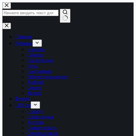
Перейти
к
сути
Ничего
не
найдено
Главная
Рубрики
Новости
Обзоры
Инструкции
Игры
Программы
Рабочее окружение
Android
Сервер
Железо
Форум
LTB.net
О сайте
Наши друзья
Авторы
Пожертвовать
Обратная связь