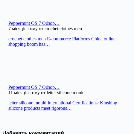
Peppermint OS 7 Обзор…
7 місяців тому от crochet clothes men
crochet clothes men E-commerce Platforms China online
shopping boom has…
Peppermint OS 7 Обзор…
11 місяців тому от letter silicone mould
letter silicone mould International Certifications: Kinshing
silicone products meet rigorous…
Добавить комментарий