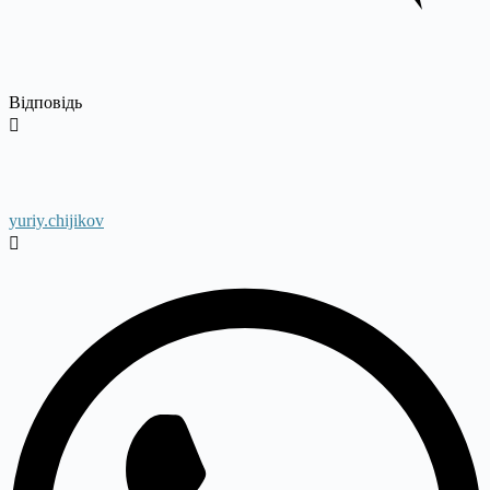
Відповідь
yuriy.chijikov