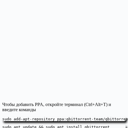
Чтобы добавить PPA, откройте терминал (Ctrl+Alt+T) и
введите команды
sudo add-apt-repository ppa:qbittorrent-team/qbittorren
sudo apt update && sudo apt install qbittorrent