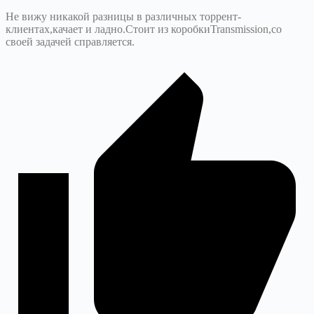
Не вижу никакой разницы в различных торрент-
клиентах,качает и ладно.Стоит из коробкиTransmission,со
своей задачей справляется.