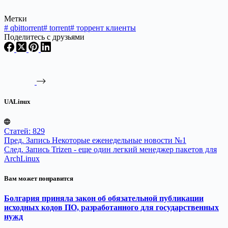
Метки
#
qbittorrent
#
torrent
#
торрент клиенты
Поделитесь с друзьями
UALinux
Статей: 829
Пред.
Запись
Некоторые еженедельные новости №1
След.
Запись
Trizen - еще один легкий менеджер пакетов для
ArchLinux
Вам может понравится
Болгария приняла закон об обязательной публикации
исходных кодов ПО, разработанного для государственных
нужд