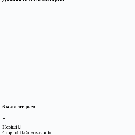
6
комментариев
Новіші
Старіші
Найпопулярніші