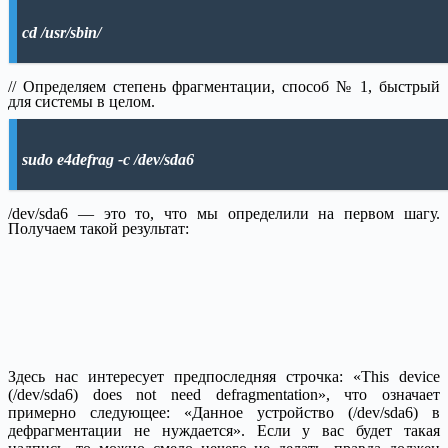
cd /usr/sbin/
// Определяем степень фрагментации, способ № 1, быстрый
для системы в целом.
sudo e4defrag -c /dev/sda6
/dev/sda6 — это то, что мы определили на первом шагу.
Получаем такой результат:
Здесь нас интересует предпоследняя строчка: «This device
(/dev/sda6) does not need defragmentation», что означает
примерно следующее: «Данное устройство (/dev/sda6) в
дефрагментации не нуждается». Если у вас будет такая