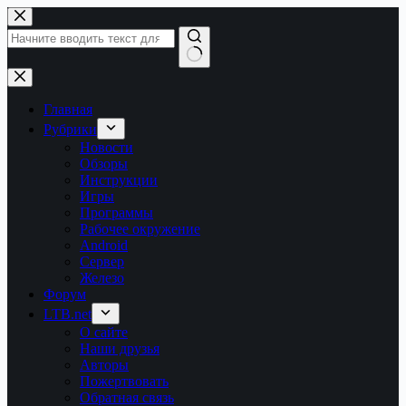
Перейти
к
сути
Ничего
не
найдено
Главная
Рубрики
Новости
Обзоры
Инструкции
Игры
Программы
Рабочее окружение
Android
Сервер
Железо
Форум
LTB.net
О сайте
Наши друзья
Авторы
Пожертвовать
Обратная связь