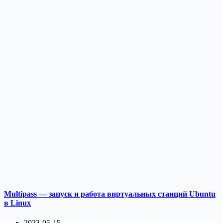
Multipass — запуск и работа виртуальных станций Ubuntu
в Linux
2023-05-15