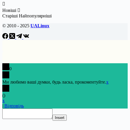
Новіші
Старіші
Найпопулярніші
© 2010 - 2025
UALinux
0
Ми любимо ваші думки, будь ласка, прокоментуйте.
x
(
)
x
|
Відповідь
Insert