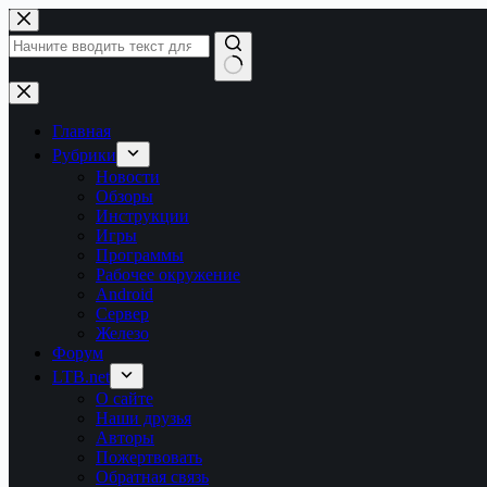
Перейти
к
сути
Ничего
не
найдено
Главная
Рубрики
Новости
Обзоры
Инструкции
Игры
Программы
Рабочее окружение
Android
Сервер
Железо
Форум
LTB.net
О сайте
Наши друзья
Авторы
Пожертвовать
Обратная связь