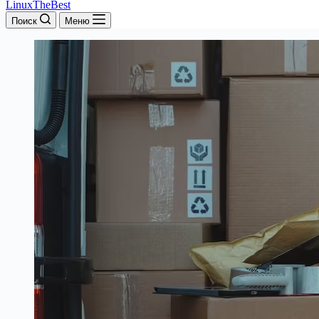
LinuxTheBest
Поиск
Меню