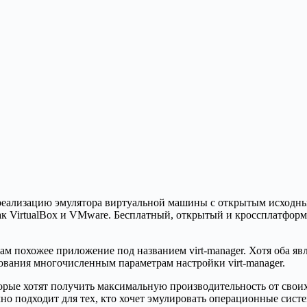
ю реализацию эмулятора виртуальной машины с открытым исхо
ак VirtualBox и VMware. Бесплатный, открытый и кроссплатфо
похожее приложение под названием virt-manager. Хотя оба я
вания многочисленным параметрам настройки virt-manager.
оторые хотят получить максимальную производительность от сво
о подходит для тех, кто хочет эмулировать операционные систе