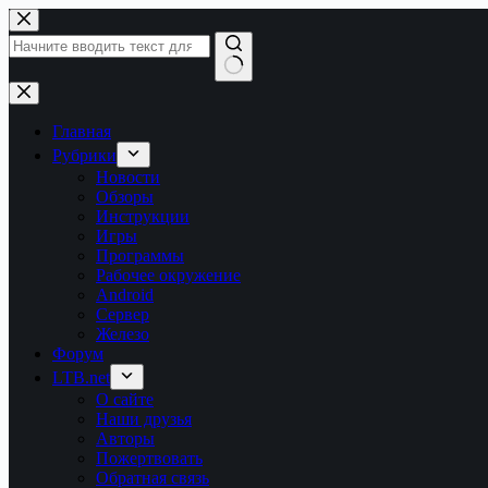
Перейти
к
сути
Ничего
не
найдено
Главная
Рубрики
Новости
Обзоры
Инструкции
Игры
Программы
Рабочее окружение
Android
Сервер
Железо
Форум
LTB.net
О сайте
Наши друзья
Авторы
Пожертвовать
Обратная связь