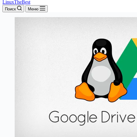
LinuxTheBest
Поиск
Меню