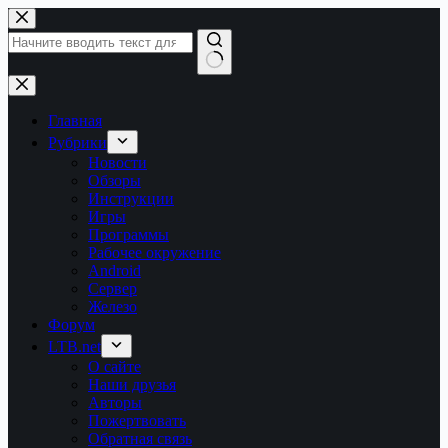
Перейти
к
сути
Ничего
не
найдено
Главная
Рубрики
Новости
Обзоры
Инструкции
Игры
Программы
Рабочее окружение
Android
Сервер
Железо
Форум
LTB.net
О сайте
Наши друзья
Авторы
Пожертвовать
Обратная связь