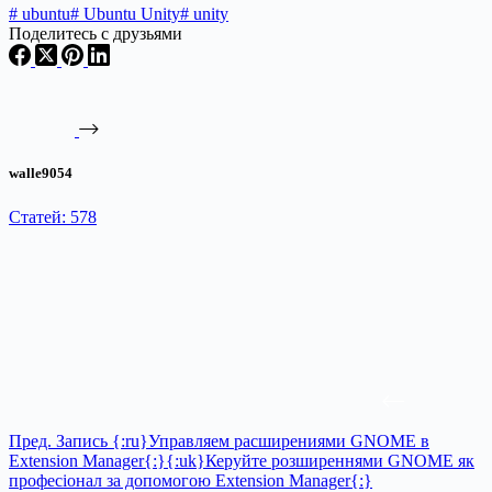
#
ubuntu
#
Ubuntu Unity
#
unity
Поделитесь с друзьями
walle9054
Статей: 578
Пред.
Запись
{:ru}Управляем расширениями GNOME в
Extension Manager{:}{:uk}Керуйте розширеннями GNOME як
професіонал за допомогою Extension Manager{:}