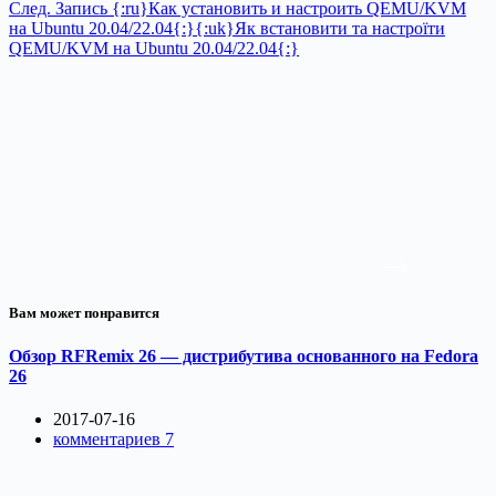
След.
Запись
{:ru}Как установить и настроить QEMU/KVM
на Ubuntu 20.04/22.04{:}{:uk}Як встановити та настроїти
QEMU/KVM на Ubuntu 20.04/22.04{:}
Вам может понравится
Обзор RFRemix 26 — дистрибутива основанного на Fedora
26
2017-07-16
комментариев 7