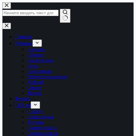
Перейти
к
сути
Ничего
не
найдено
Главная
Рубрики
Новости
Обзоры
Инструкции
Игры
Программы
Рабочее окружение
Android
Сервер
Железо
Форум
LTB.net
О сайте
Наши друзья
Авторы
Пожертвовать
Обратная связь