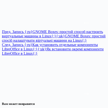
Пред.
Запись
{:ru}GNOME Boxes: простой способ настроить
виртуальные машины в Linux{:}{:uk}GNOME Boxes: простий
спосіб налаштувати віртуальні машини на Linux{:}
След.
Запись
{:ru}Как установить отдельные компоненты
LibreOffice в Linux{:}{:uk}Як встановити окремі компоненти
LibreOffice в Linux{:}
Вам может понравится