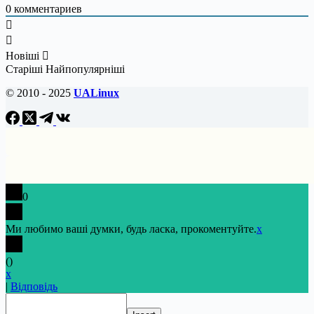
0
комментариев
Новіші
Старіші
Найпопулярніші
© 2010 - 2025
UALinux
0
Ми любимо ваші думки, будь ласка, прокоментуйте.
x
(
)
x
|
Відповідь