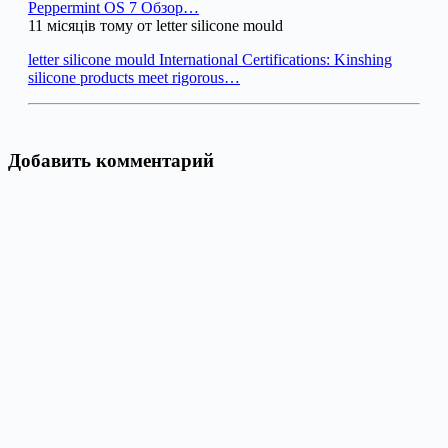
Peppermint OS 7 Обзор…
11 місяців тому от letter silicone mould
letter silicone mould International Certifications: Kinshing
silicone products meet rigorous…
Добавить комментарий