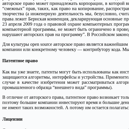
авторское право может принадлежать корпорации, в которой в
“смежных” прав, таких, как право на копирование, распростран
творчества (а инженерную деятельность мы, безусловно, счит
права лежит Бернская конвенция, декларирующая основные при
23 апреля 2009 года о правовой охране компьютерных програм
компьютерной программы, не может быть ограничено в прове
нарушают авторских прав на программу”. В Российском законо
Для культуры open source авторское право является важнейшим
компании или конкретному человеку — контрибутору кода. Мы 
Патентное право
Как вы уже знаете, патенты могут быть использованы как инс
защищаются алгоритмы, интерфейсы и устройства. Применител
случае в качестве изобретения может рассматриваться алг
промышленного образца “внешнего вида” программы).
В отличие от авторского права, патентное право возникает то
поэтому большие компании инвестируют время и большие деньги
не имеют таких возможностей. А потому им остается полагатьс
Лицензии