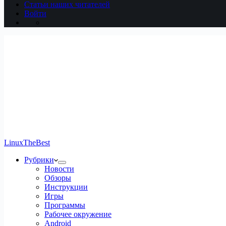
Статьи наших читателей
Войти
LinuxTheBest
Рубрики
Новости
Обзоры
Инструкции
Игры
Программы
Рабочее окружение
Android