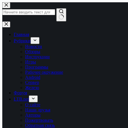
Перейти
к
сути
Ничего
не
найдено
Главная
Рубрики
Новости
Обзоры
Инструкции
Игры
Программы
Рабочее окружение
Android
Сервер
Железо
Форум
LTB.net
О сайте
Наши друзья
Авторы
Пожертвовать
Обратная связь