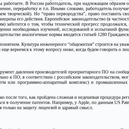
ы работаете. В России работодатель, при надлежащим образом 
ение, переработку и т.п. Иными словами, работодатель получает
аем творческой). Но “право первородства”, право поставить сво
нципы его действия. Европейское законодательство (в частнос
м) заботится о том, чтобы технический прогресс продолжался,
дении необходимых изучений, исследований и испытаний функц
дательстве аналогичные нормы вводятся статьей 1280 Гражданско
 понятием. Культура инженерного “общежития” строится на уваж
еще вернемся к этому вопросу ниже, когда будем говорить о лиц
трумент давления производителей проприетарного ПО на сообщес
ьно к ПО, в соответствии с российским законодательством, мог
оритм или программно-аппаратный комплекс) и промышленных о
лько после того, как пройдена сложная и недешевая процедура 
 в получение патентов. Например, у Apple, по данным US Patent
я только на защиту лицензий и здравый смысл.