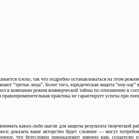
живается плохо, так что подробно останавливаться на этом реж
е знают “третьи лица”. Более того, юридическая защита “ноу-хау”
ввел в компании режим коммерческой тайны по отношению к соо
ая правоприменительная практика не гарантирует успеха при по
инимать каких-либо шагов для защиты результата творческой раб
дписи доказать ваше авторство будет сложнее — могут потребов
твенное, что безусловно принадлежит именно вам, создателю 