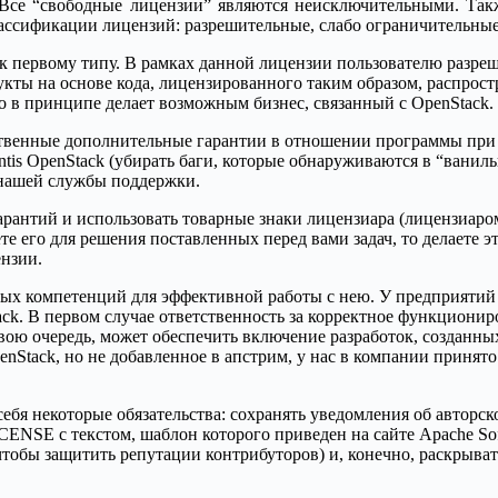
се “свободные лицензии” являются неисключительными. Такж
ассификации лицензий: разрешительные, слабо ограничительные
я к первому типу. В рамках данной лицензии пользователю разр
кты на основе кода, лицензированного таким образом, распрост
 в принципе делает возможным бизнес, связанный с OpenStack.
бственные дополнительные гарантии в отношении программы при
tis OpenStack (убирать баги, которые обнаруживаются в “ваниль
ы нашей службы поддержки.
гарантий и использовать товарные знаки лицензиара (лицензиар
е его для решения поставленных перед вами задач, то делаете эт
ензии.
ных компетенций для эффективной работы с нею. У предприятий
k. В первом случае ответственность за корректное функциониро
вою очередь, может обеспечить включение разработок, созданных
 OpenStack, но не добавленное в апстрим, у нас в компании приня
ебя некоторые обязательства: сохранять уведомления об авторско
ENSE с текстом, шаблон которого приведен на сайте Apache Sof
 чтобы защитить репутации контрибуторов) и, конечно, раскрыва