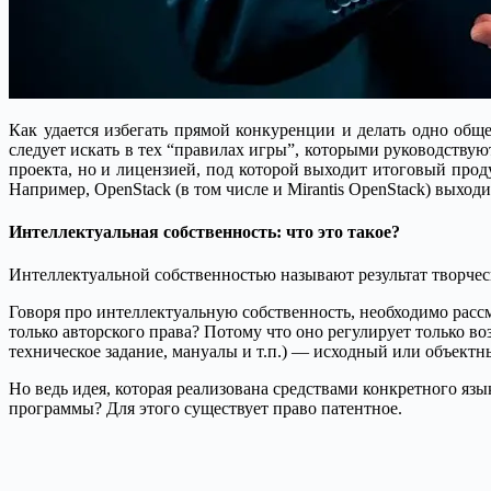
Как удается избегать прямой конкуренции и делать одно общ
следует искать в тех “правилах игры”, которыми руководству
проекта, но и лицензией, под которой выходит итоговый про
Например, OpenStack (в том числе и Mirantis OpenStack) выход
Интеллектуальная собственность: что это такое?
Интеллектуальной собственностью называют результат творческ
Говоря про интеллектуальную собственность, необходимо рассм
только авторского права? Потому что оно регулирует только в
техническое задание, мануалы и т.п.) — исходный или объектн
Но ведь идея, которая реализована средствами конкретного яз
программы? Для этого существует право патентное.