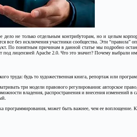
ее дело не только отдельным контрибуторам, но и целым корпор
ются все без исключения участники сообщества. Эти “правила” 
дукт. По понятным причинам в данной статье мы подробно оста
ит под лицензией Apache 2.0. Что это значит? Почему выбрали и
ого труда: будь то художественная книга, репортаж или програм
атривать три модели правового регулирования: авторское право,
озможности владения, распространения и внесения изменений в с
ый.
ыка программирования, может быть важнее, чем ее воплощение. К