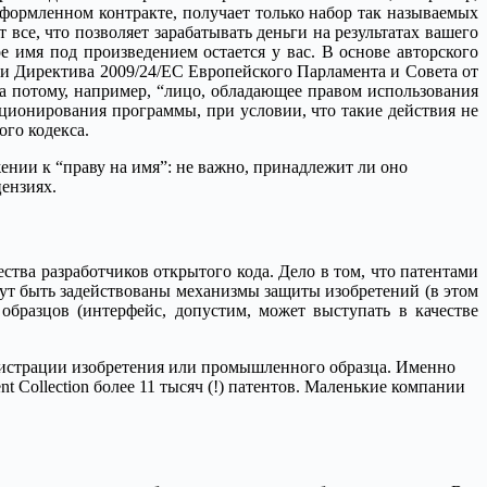
оформленном контракте, получает только набор так называемых
 все, что позволяет зарабатывать деньги на результатах вашего
е имя под произведением остается у вас. В основе авторского
ти Директива 2009/24/EC Европейского Парламента и Совета от
 а потому, например, “лицо, обладающее правом использования
ионирования программы, при условии, что такие действия не
го кодекса.
ении к “праву на имя”: не важно, принадлежит ли оно
ензиях.
тва разработчиков открытого кода. Дело в том, что патентами
ут быть задействованы механизмы защиты изобретений (в этом
бразцов (интерфейс, допустим, может выступать в качестве
регистрации изобретения или промышленного образца. Именно
 Collection более 11 тысяч (!) патентов. Маленькие компании