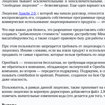
Лицензии бывают исключительными и неисключительными. В
“свободные лицензии” — безвозмездные. Еще один вариант кл
Лицензия
Apache 2.0
, с которой мы начали разговор, относитс
воспроизводить его, создавать собственные программные проду
коммерческое использование лицензированного продукта — это
Что еще важно для бизнеса, это разрешение предоставлять со
создавать “добавленную стоимость” нашему дистрибутиву Miran
масштабируемость), а также создает правовую базу для работ
При этом пользователю запрещается требовать от лицензиара 
лицензии). Иными словами, если вы взяли продукт и использует
продавать те самые гарантии, которые нельзя требовать по лиц
OpenStack — технология бесплатная, но требующая определен
же обратиться в компанию, обладающую экспертизой в OpenStac
компании, во втором — передается подрядчику. Подрядчик, в с
называть contribution to upstream. Решение, созданное на базе
даже опасность.
Пользователь, в рамках данной лицензии, также принимает на с
копию лицензии (в корневую директорию добавляется файл .LIC
помечать значительные изменения кода (это делается для того,
Выводы