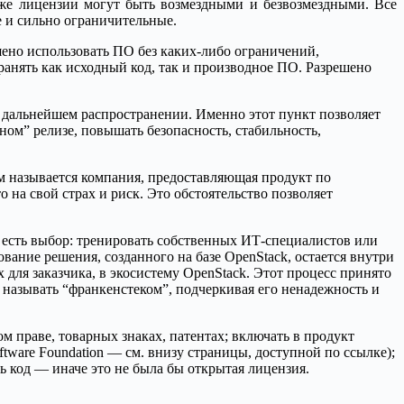
е лицензии могут быть возмездными и безвозмездными. Все
 и сильно ограничительные.
ешено использовать ПО без каких-либо ограничений,
ранять как исходный код, так и производное ПО. Разрешено
 дальнейшем распространении. Именно этот пункт позволяет
ном” релизе, повышать безопасность, стабильность,
ом называется компания, предоставляющая продукт по
о на свой страх и риск. Это обстоятельство позволяет
 есть выбор: тренировать собственных ИТ-специалистов или
вание решения, созданного на базе OpenStack, остается внутри
 для заказчика, в экосистему OpenStack. Этот процесс принято
то называть “франкенстеком”, подчеркивая его ненадежность и
м праве, товарных знаках, патентах; включать в продукт
tware Foundation — см. внизу страницы, доступной по ссылке);
ть код — иначе это не была бы открытая лицензия.