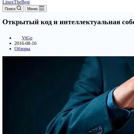
LinuxTheBest
Поиск
Меню
Открытый код и интеллектуальная соб
ViGo
2016-08-16
Обзоры