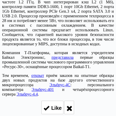
частоте 1.2 ГГц. В чип интегрирован кэш L2 (1 Мб),
контроллер памяти DDR3-1600, 1 порт 10Gb Ethernet, 2 порта
1Gb Ethernet, контроллер PCIe Gen.3 х4, 2 порта SATA 3.0 и
USB 2.0. Процессор произведён с применением техпроцесса в
28 нм и потребляет менее 5Вт, что позволяет использовать его
в системах с пассивным охлаждением. В качестве
операционной системы предлагает использовать Linux.
Сообщается, что гарантией высокого уровня безопасности
продукта является то, что все блоки процессора, в том числе
лицензированные у MIPS, доступны в исходных кодах.
Компания Т-Платформы, которая является учредителем
Байкал Электроникс,
представила
первые образцы
промышленной системы числового программного управления
«Ресурс-30», оснащённые процессором Baikal-Т1.
Тем временем,
открыт
приём заказов на опытные образцы
двух новых продуктов на базе другого отечественного
микропроцессора
Эльбрус-4С
: персонального
компьютера
Эльбрус-401
и четырёхпроцессорного
сервера
Эльбрус-4.4
.
Like