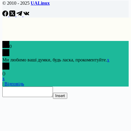
© 2010 - 2025
UALinux
0
Ми любимо ваші думки, будь ласка, прокоментуйте.
x
(
)
x
|
Відповідь
Insert