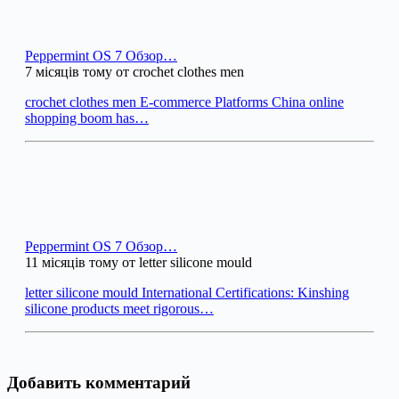
Peppermint OS 7 Обзор…
7 місяців тому от crochet clothes men
crochet clothes men E-commerce Platforms China online
shopping boom has…
Peppermint OS 7 Обзор…
11 місяців тому от letter silicone mould
letter silicone mould International Certifications: Kinshing
silicone products meet rigorous…
Добавить комментарий