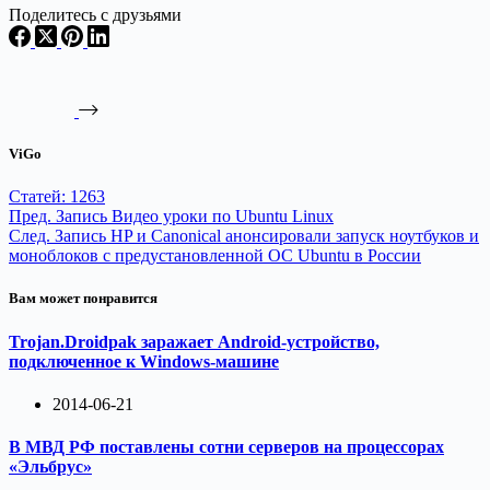
Поделитесь с друзьями
ViGo
Статей: 1263
Пред.
Запись
Видео уроки по Ubuntu Linux
След.
Запись
HP и Canonical анонсировали запуск ноутбуков и
моноблоков с предустановленной ОС Ubuntu в России
Вам может понравится
Trojan.Droidpak заражает Android-устройство,
подключенное к Windows-машине
2014-06-21
В МВД РФ поставлены сотни серверов на процессорах
«Эльбрус»