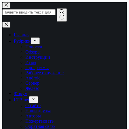
Перейти
к
сути
Ничего
не
найдено
Главная
Рубрики
Новости
Обзоры
Инструкции
Игры
Программы
Рабочее окружение
Android
Сервер
Железо
Форум
LTB.net
О сайте
Наши друзья
Авторы
Пожертвовать
Обратная связь