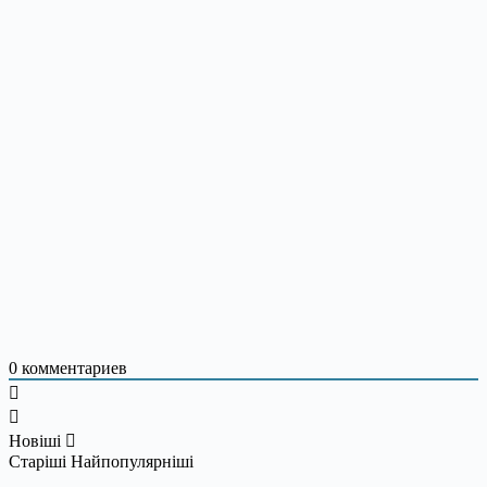
0
комментариев
Новіші
Старіші
Найпопулярніші