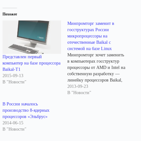
Похожее
Минпромторг заменит в
госструктурах России
микропроцессоры на
отечественные Baikal с
системой на базе Linux
Минпромторг хочет заменить
Представлен первый
в компьютерах госструктур
компьютер на базе процессора
процессоры от AMD и Intel на
Baikal-T1
собственную разработку —
2015-09-13
линейку процессоров Baikal,
В "Новости"
появление которой ожидается
2013-09-23
уже в следующем году. Baikal
В "Новости"
будут разрабатывать на базе
В России началось
ядра от ARM — Cortex А-57
производство 8-ядерных
(64-bit), первые
процессоров «Эльбрус»
восьмиядерные процессоры M
2014-06-15
и M/S с тактовой частотой 2
В "Новости"
ГГц ожидаются уже…